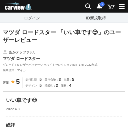
carview!
検索
通知
i
ログイン
ID新規取得
マツダ ロードスター 「いい車です😊」のユー
ザーレビュー
あかテッツァ
さん
マツダ ロードスター
グレード：S レザーパッケージ ホワイトセレクション(MT_1.5) 2022年式
乗車形式：マイカー
5
3
5
5
走行性能
乗り心地
燃費
評価
5
2
4
デザイン
積載性
価格
いい車です😊
2022.4.8
総評