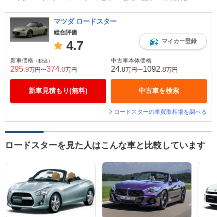
マツダ ロードスター
総合評価
マイカー登録
4.7
新車価格
中古車本体価格
（税込）
295
374
24
1092
.9
.0
.8
.8
万円〜
万円
万円〜
万円
新車見積もり(無料)
中古車を検索
ロードスターの車買取相場を調べる
ロードスターを見た人はこんな車と比較しています