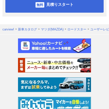
見積りスタート
carview!
新車カタログ
マツダ(MAZDA)
ロードスター
ユーザーレ