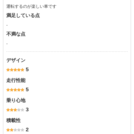
運転するのが楽しい車です
満足している点
-
不満な点
-
デザイン
5
走行性能
5
乗り心地
3
積載性
2