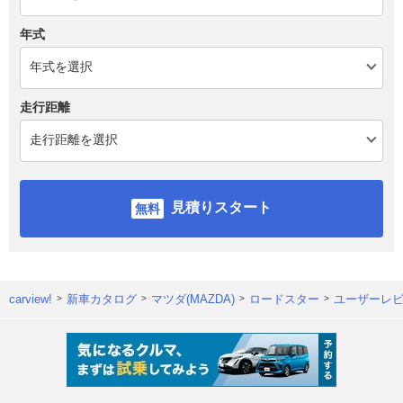
年式
走行距離
見積りスタート
carview!
新車カタログ
マツダ(MAZDA)
ロードスター
ユーザーレ