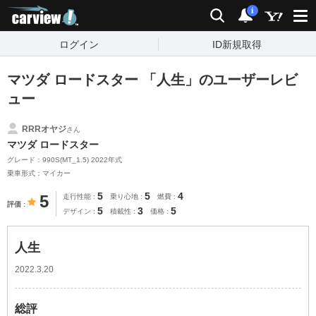
carview!
検索
通知
i
ログイン
ID新規取得
マツダ ロードスター 「人生」のユーザーレビ
ュー
RRRオヤジ
さん
マツダ ロードスター
グレード：990S(MT_1.5) 2022年式
乗車形式：マイカー
5
5
4
5
走行性能
乗り心地
燃費
評価
5
3
5
デザイン
積載性
価格
人生
2022.3.20
総評