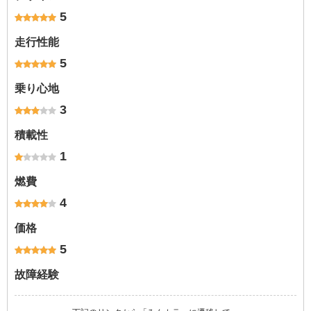
5
走行性能
5
乗り心地
3
積載性
1
燃費
4
価格
5
故障経験