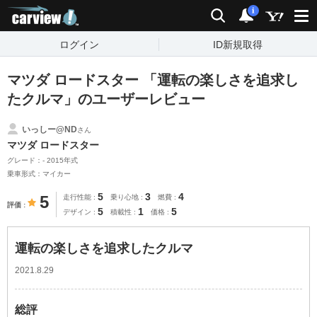
carview!
検索
通知
i
ログイン
ID新規取得
マツダ ロードスター 「運転の楽しさを追求し
たクルマ」のユーザーレビュー
いっしー@ND
さん
マツダ ロードスター
グレード：- 2015年式
乗車形式：マイカー
5
3
4
5
走行性能
乗り心地
燃費
評価
5
1
5
デザイン
積載性
価格
運転の楽しさを追求したクルマ
2021.8.29
総評