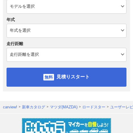
年式
走行距離
見積りスタート
carview!
新車カタログ
マツダ(MAZDA)
ロードスター
ユーザーレ