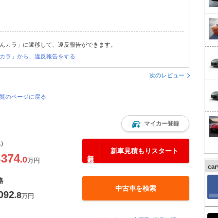
んカラ」に遷移して、違反報告ができます。
カラ」から、違反報告をする
次のレビュー
一覧のページに戻る
マイカー登録
込）
新車見積もりスタート
374
.0
〜
万円
ca
格
中古車を検索
092
.8
万円