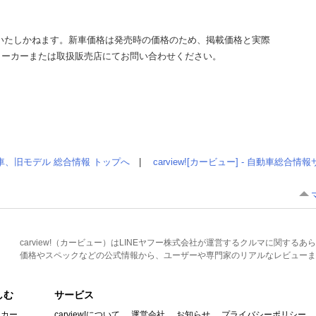
いたしかねます。新車価格は発売時の価格のため、掲載価格と実際
メーカーまたは取扱販売店にてお問い合わせください。
車、旧モデル 総合情報 トップへ
|
carview![カービュー] - 自動車総合
carview!（カービュー）はLINEヤフー株式会社が運営するクルマに関す
価格やスペックなどの公式情報から、ユーザーや専門家のリアルなレビューま
しむ
サービス
イカー
carview!について
運営会社
お知らせ
プライバシーポリシー