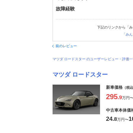
故障経験
下記のリンクから「み
「みん
前のレビュー
マツダ ロードスター のユーザーレビュー・評価
マツダ ロードスター
新車価格
（税
295
.9
万円
中古車本体価
24
1
.8
万円
〜