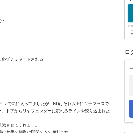
ユ
です
※
ロ
に必ずノミネートされる
インで気に入ってましたが、NDはそれ以上にグラマラスで
ー、ドアからリヤフェンダーに流れるラインや絞り込まれた
意識させてくれます。
幌は片手で簡単に開閉できて便利です。