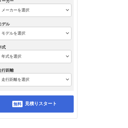
メーカー
モデル
年式
走行距離
見積りスタート