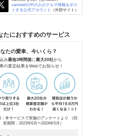
carview!の中の人がクルマ情報をポス
トする公式アカウント
（外部サイト）
なたにおすすめのサービス
あなたの愛車、今いくら？
込み
最短3時間後
に
最大20社
から
車の査定結果をWebでお知らせ！
ポルシェ 718 ボクスタ
ポルシェ 911 カブリオ
メル
ー
レ
1：本サービスで実施のアンケートより （回
答期間：2023年6月〜2024年5月）