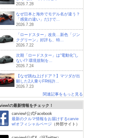
2026.7.28
なぜ日本と海外でモデル名が違う？
「感覚の違い」だけで...
2026.7.28
「ロードスター」改良…新色「ジン
クグリーン」好評も、特...
2026.7.22
次期「ロードスター」は“電動化”し
ない!? 環境規制を...
2026.7.24
【なぜ跳ね上げドア？】マツダが出
願した2人乗りFR特許...
2026.7.23
関連記事をもっと見る
rview!の最新情報をチェック！
carview!公式Facebook
最新のクルマ情報をお届けするcarvie
w!オフィシャルページ
（外部サイト）
carview!公式X（旧Twitter）