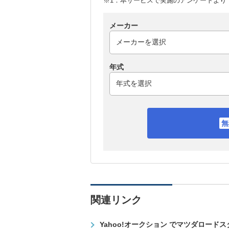
※1：本サービスで実施のアンケートより （
メーカー
年式
関連リンク
Yahoo!オークション でマツダロード