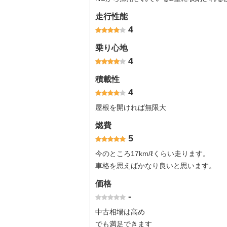
走行性能
4
乗り心地
4
積載性
4
屋根を開ければ無限大
燃費
5
今のところ17km/ℓくらい走ります。
車格を思えばかなり良いと思います。
価格
-
中古相場は高め
でも満足できます