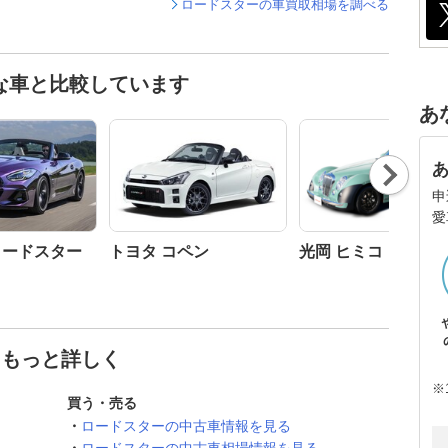
ロードスターの車買取相場を調べる
な車と比較しています
あ
Nex
t
申
愛
 ロードスター
トヨタ コペン
光岡 ヒミコ
てもっと詳しく
※
買う・売る
ロードスターの中古車情報を見る