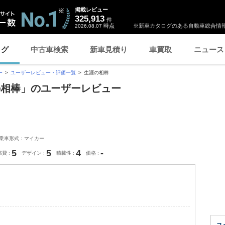
掲載レビュー
325,913
件
時点
※新車カタログのある自動車総合情報
2026.08.07
ログ
中古車検索
新車見積り
車買取
ニュース
ー
ユーザーレビュー・評価一覧
生涯の相棒
の相棒」のユーザーレビュー
乗車形式：マイカー
5
5
4
-
燃費
デザイン
積載性
価格