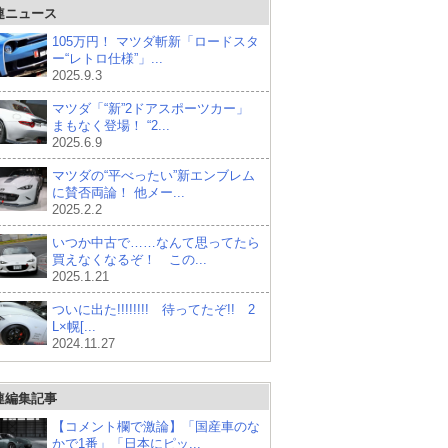
連ニュース
105万円！ マツダ斬新「ロードスタ
ー“レトロ仕様”」...
2025.9.3
マツダ「“新”2ドアスポーツカー」
まもなく登場！ “2...
2025.6.9
マツダの“平べったい”新エンブレム
に賛否両論！ 他メー...
2025.2.2
いつか中古で……なんて思ってたら
買えなくなるぞ！ この...
2025.1.21
ついに出た!!!!!!!! 待ってたぞ!! 2
L×幌[...
2024.11.27
連編集記事
【コメント欄で激論】「国産車のな
かで1番」「日本にピッ...