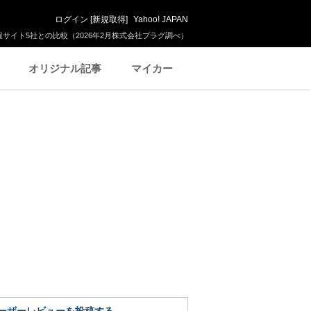
ログイン
[
新規取得
]
Yahoo! JAPAN
サイト5社との比較（2026年2月株式会社プラグ調べ）
オリジナル記事
マイカー