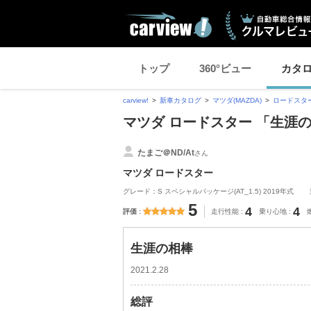
トップ
360°ビュー
カタ
carview!
新車カタログ
マツダ(MAZDA)
ロードスタ
マツダ ロードスター 「生涯
たまご＠ND/At
さん
マツダ ロードスター
グレード：S スペシャルパッケージ(AT_1.5) 2019年式
5
4
4
評価
走行性能
乗り心地
生涯の相棒
2021.2.28
総評