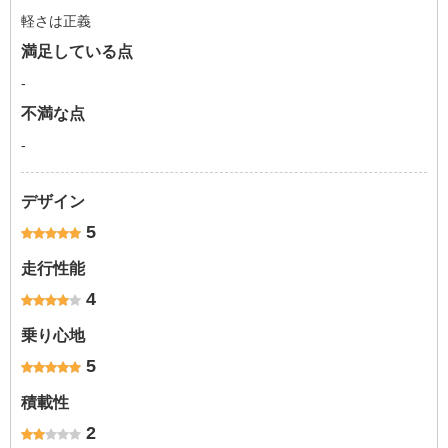
軽さは正義
満足している点
-
不満な点
-
デザイン
5
走行性能
4
乗り心地
5
積載性
2