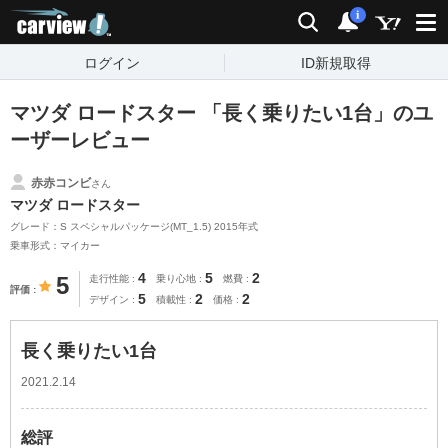
carview!
検索
通知
i
ログイン
ID新規取得
マツダ ロードスター 「長く乗りたい1台」のユ
ーザーレビュー
赤赤コンビ
さん
マツダ ロードスター
グレード：S スペシャルパッケージ(MT_1.5) 2015年式
乗車形式：マイカー
4
5
2
5
走行性能
乗り心地
燃費
評価
5
2
2
デザイン
積載性
価格
長く乗りたい1台
2021.2.14
総評