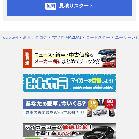
見積りスタート
carview!
新車カタログ
マツダ(MAZDA)
ロードスター
ユーザーレ