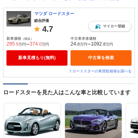
マツダ ロードスター
総合評価
マイカー登録
4.7
新車価格
中古車本体価格
（税込）
295
374
24
1092
.9
.0
.8
.8
万円〜
万円
万円〜
万円
新車見積もり(無料)
中古車を検索
ロードスターの車買取相場を調べる
ロードスターを見た人はこんな車と比較しています