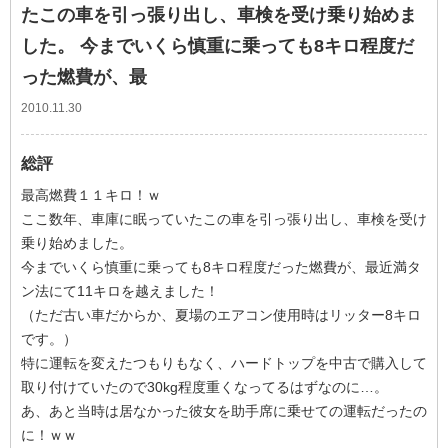
たこの車を引っ張り出し、車検を受け乗り始めま
した。 今までいくら慎重に乗っても8キロ程度だ
った燃費が、最
2010.11.30
総評
最高燃費１１キロ！ｗ
ここ数年、車庫に眠っていたこの車を引っ張り出し、車検を受け
乗り始めました。
今までいくら慎重に乗っても8キロ程度だった燃費が、最近満タ
ン法にて11キロを越えました！
（ただ古い車だからか、夏場のエアコン使用時はリッター8キロ
です。）
特に運転を変えたつもりもなく、ハードトップを中古で購入して
取り付けていたので30kg程度重くなってるはずなのに…。
あ、あと当時は居なかった彼女を助手席に乗せての運転だったの
に！ｗｗ