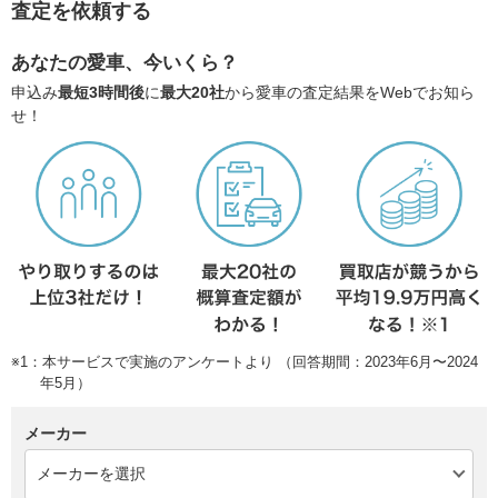
査定を依頼する
あなたの愛車、今いくら？
申込み
最短3時間後
に
最大20社
から愛車の査定結果をWebでお知ら
せ！
※1：本サービスで実施のアンケートより （回答期間：2023年6月〜2024
年5月）
メーカー