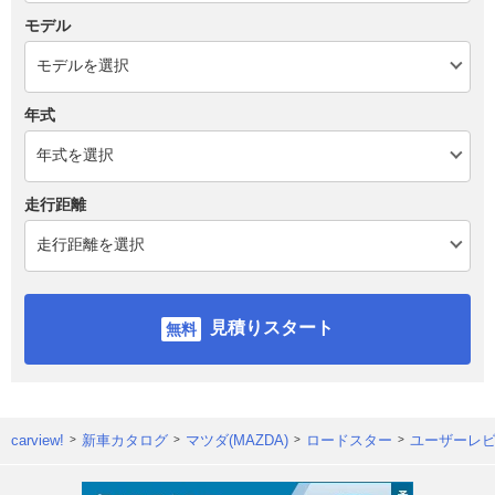
モデル
年式
走行距離
見積りスタート
carview!
新車カタログ
マツダ(MAZDA)
ロードスター
ユーザーレ