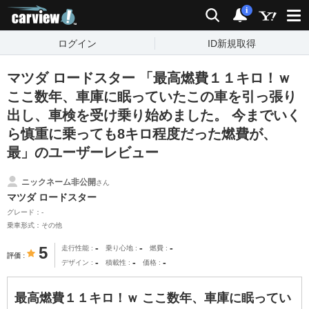
carview!
検索
通知
i
ログイン
ID新規取得
マツダ ロードスター 「最高燃費１１キロ！ｗ
ここ数年、車庫に眠っていたこの車を引っ張り
出し、車検を受け乗り始めました。 今までいく
ら慎重に乗っても8キロ程度だった燃費が、
最」のユーザーレビュー
ニックネーム非公開
さん
マツダ ロードスター
グレード：-
乗車形式：その他
-
-
-
5
走行性能
乗り心地
燃費
評価
-
-
-
デザイン
積載性
価格
最高燃費１１キロ！ｗ ここ数年、車庫に眠ってい