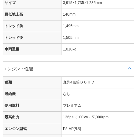
サイズ
3,915×1,735×1,235mm
最低地上高
140mm
トレッド前
1,495mm
トレッド後
1,505mm
車両重量
1,010kg
エンジン・性能
種類
直列4気筒ＤＯＨＣ
過給機
なし
使用燃料
プレミアム
最高出力
136ps（100kw）/7,000rpm
エンジン型式
P5-VP[RS]