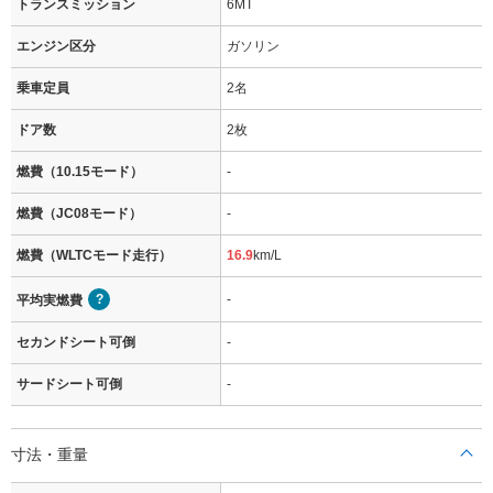
トランスミッション
6MT
エンジン区分
ガソリン
乗車定員
2名
ドア数
2枚
燃費（10.15モード）
-
燃費（JC08モード）
-
燃費（WLTCモード走行）
16.9
km/L
-
平均実燃費
セカンドシート可倒
-
サードシート可倒
-
寸法・重量