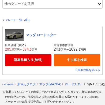
グレード一覧へ戻る
マツダ ロードスター
新車価格（税込）
中古車本体価格
295
374
24
1092
.9
.0
.8
.8
万円〜
万円
万円〜
万円
新車見積もり(無料)
中古車を検索
買取価格を調べる
carview!
新車カタログ
マツダ(MAZDA)
ロードスター
S(MT_1.
※ 掲載しているすべての情報について保証をいたしかねます。新車価格は発売
時の価格のため、掲載価格と実際の価格が異なる場合があります。詳細は、
メーカーまたは取扱販売店にてお問い合わせください。