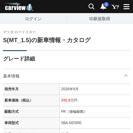
carview!
検索
通知
i
ログイン
ID新規取得
マツダ ロードスター
S(MT_1.5)の新車情報・カタログ
グレード詳細
基本情報
発売年月
2026年9月
新車価格（税込）
295.9
万円
駆動方式
FR（後輪駆動）
車両型式
5BA-ND5RE