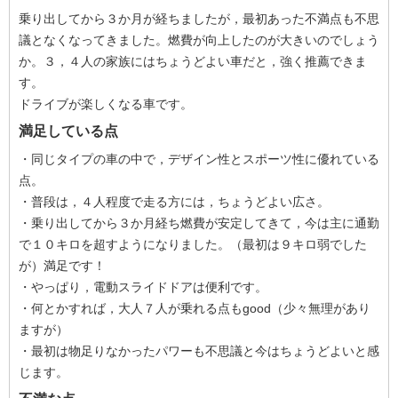
乗り出してから３か月が経ちましたが，最初あった不満点も不思
議となくなってきました。燃費が向上したのが大きいのでしょう
か。３，４人の家族にはちょうどよい車だと，強く推薦できま
す。
ドライブが楽しくなる車です。
満足している点
・同じタイプの車の中で，デザイン性とスポーツ性に優れている
点。
・普段は，４人程度で走る方には，ちょうどよい広さ。
・乗り出してから３か月経ち燃費が安定してきて，今は主に通勤
で１０キロを超すようになりました。（最初は９キロ弱でした
が）満足です！
・やっぱり，電動スライドドアは便利です。
・何とかすれば，大人７人が乗れる点もgood（少々無理があり
ますが）
・最初は物足りなかったパワーも不思議と今はちょうどよいと感
じます。