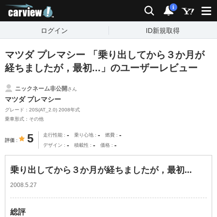
carview!
検索
通知
i
ログイン
ID新規取得
マツダ プレマシー 「乗り出してから３か月が
経ちましたが，最初...」のユーザーレビュー
ニックネーム非公開
さん
マツダ プレマシー
グレード：20S(AT_2.0) 2008年式
乗車形式：その他
-
-
-
5
走行性能
乗り心地
燃費
評価
-
-
-
デザイン
積載性
価格
乗り出してから３か月が経ちましたが，最初...
2008.5.27
総評