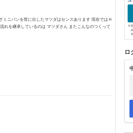
ユ
ざミニバンを世に出したマツダはセンスあります 現在ではＨ
の流れを継承しているのは マツダさん またこんなのつくって
※
ロ