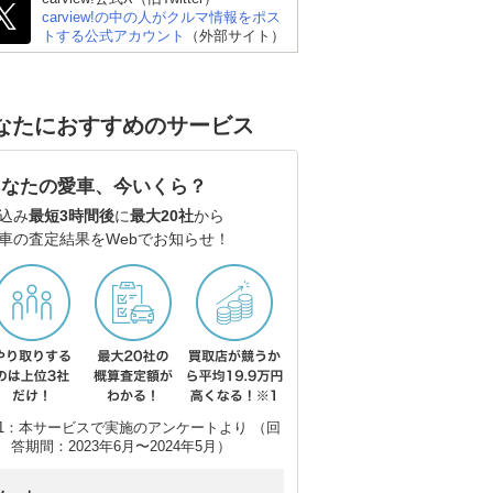
carview!の中の人がクルマ情報をポス
トする公式アカウント
（外部サイト）
ゴン
三菱 デリカD:5
日産 エルグランド
ホ
なたにおすすめのサービス
あなたの愛車、今いくら？
込み
最短3時間後
に
最大20社
から
車の査定結果をWebでお知らせ！
1：本サービスで実施のアンケートより （回
答期間：2023年6月〜2024年5月）