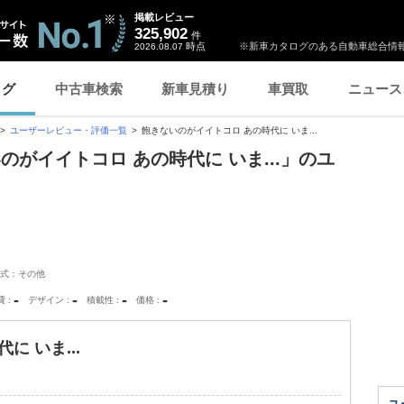
掲載レビュー
325,902
件
時点
※新車カタログのある自動車総合情報
2026.08.07
ログ
中古車検索
新車見積り
車買取
ニュース
ユーザーレビュー・評価一覧
飽きないのがイイトコロ あの時代に いま...
のがイイトコロ あの時代に いま...」のユ
式：その他
-
-
-
-
費
デザイン
積載性
価格
 いま...