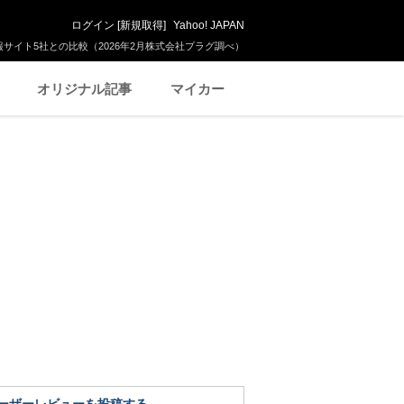
ログイン
[
新規取得
]
Yahoo! JAPAN
サイト5社との比較（2026年2月株式会社プラグ調べ）
オリジナル記事
マイカー