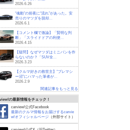
2026.6.26
“魂動”の前夜に“流れ”があった。安
売りのマツダを脱却...
2026.6.1
【コメント欄で激論】「賢明な判
断」「スライドドアの利便...
2026.4.15
【疑問】なぜマツダはミニバンを作
らないのか？「SUV全...
2026.3.23
【クルマ好きの救世主】“プレマシ
ー沼”にハマった筆者が...
2026.2.9
関連記事をもっと見る
rview!の最新情報をチェック！
carview!公式Facebook
最新のクルマ情報をお届けするcarvie
w!オフィシャルページ
（外部サイト）
carview!公式X（旧Twitter）