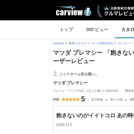
トップ
360°ビュー
カタ
carview!
新車カタログ
マツダ(MAZDA)
プレマシー
マツダ プレマシー 「飽きない
ーザーレビュー
ニックネーム非公開
さん
マツダ プレマシー
グレード：ブリーザ(AT_1.8_7人乗り) 2000年式
乗車形
5
-
-
評価
走行性能
乗り心地
燃
飽きないのがイイトコロ あの時代に
2006.11.6