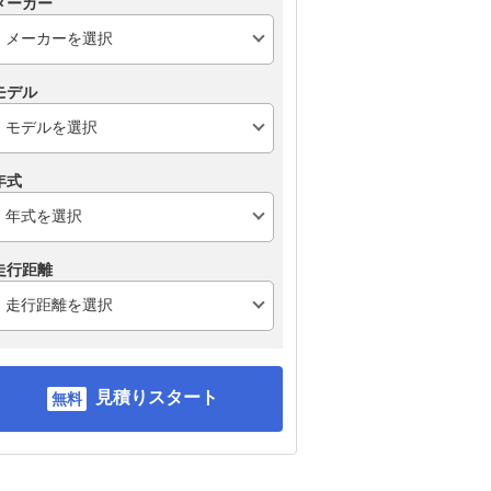
メーカー
モデル
年式
走行距離
見積りスタート