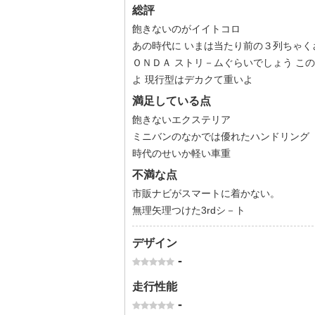
総評
飽きないのがイイトコロ
あの時代に いまは当たり前の３列ちゃく
ＯＮＤＡ ストリ－ムぐらいでしょう こ
よ 現行型はデカクて重いよ
満足している点
飽きないエクステリア
ミニバンのなかでは優れたハンドリング
時代のせいか軽い車重
不満な点
市販ナビがスマートに着かない。
無理矢理つけた3rdシ－ト
デザイン
-
走行性能
-