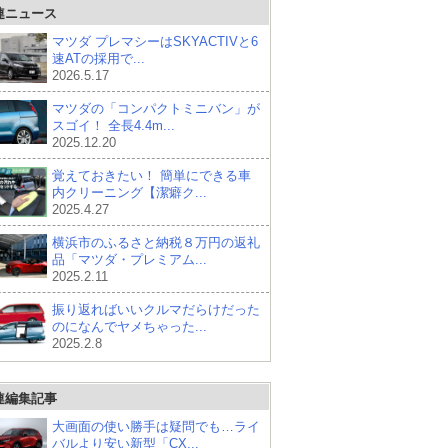
連ニュース
マツダ プレマシーはSKYACTIVと6
速ATの採用で...
2026.5.17
マツダの「コンパクトミニバン」が
スゴイ！ 全長4.4m...
2025.12.20
覚えておきたい！ 簡単にできる車
内クリーニング【潔癖ク...
2025.4.27
横浜市のふるさと納税８万円の返礼
品「マツダ・プレミアム...
2025.2.11
振り返ればいいクルマだらけだった
のになんでヤメちゃった...
2025.2.8
連編集記事
大画面の使い勝手は疑問でも…ライ
バルより安い新型「CX...