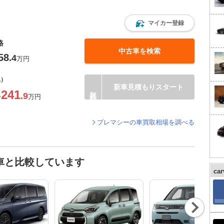
マイカー登録
格
中古車を検索
58
.4
万円
込）
新車見積もりスタート
241
.9
〜
万円
プレマシーの車買取相場を調べる
車と比較しています
ca
Nex
t