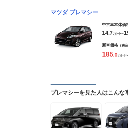
マツダ プレマシー
中古車本体価
14
1
.7
万円
〜
新車価格
（税
185
.0
万円
プレマシーを見た人はこんな