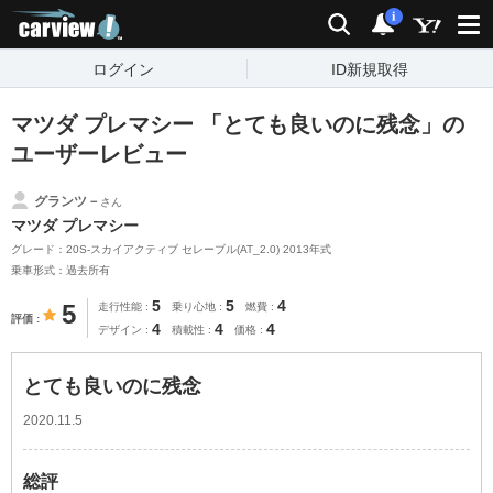
carview!
検索
通知
i
ログイン
ID新規取得
マツダ プレマシー 「とても良いのに残念」の
ユーザーレビュー
グランツ－
さん
マツダ プレマシー
グレード：20S-スカイアクティブ セレーブル(AT_2.0) 2013年式
乗車形式：過去所有
5
5
4
5
走行性能
乗り心地
燃費
評価
4
4
4
デザイン
積載性
価格
とても良いのに残念
2020.11.5
総評