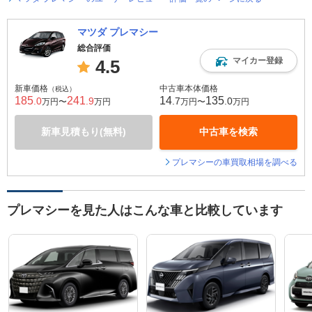
マツダ プレマシー
総合評価
マイカー登録
4.5
新車価格
中古車本体価格
（税込）
185
241
14
135
.0
.9
.7
.0
万円〜
万円
万円〜
万円
新車見積もり(無料)
中古車を検索
プレマシーの車買取相場を調べる
プレマシーを見た人はこんな車と比較しています