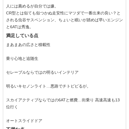
人には薦めるが自分では嫌。
CR型とは似ても似つかぬ走安性にマツダで一番出来の良い？と
される虫谷サスペンション、ちょいと眠いが踏めば早いエンジン
と6ATは秀逸。
満足している点
まあまあの広さと積載性
乗り心地と追随生
セレーブルならではの明るいインテリア
明るいキセノンライト…悪路でチトビビるが。
スカイアクティブならではの6ATと燃費…街乗り 高速高速も13
位行く
オートスライドドア