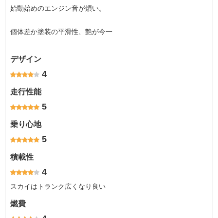
始動始めのエンジン音が煩い。
個体差か塗装の平滑性、艶が今一
デザイン
4
走行性能
5
乗り心地
5
積載性
4
スカイはトランク広くなり良い
燃費