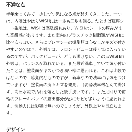
不満な点
半年乗ってみて、少しづつ気になる点が見えてきました。一つ
は、内装はやはりWISHには一歩も二歩も譲る。たとえば座席シ
ート生地は、WISHは高級感もあり、WISHのシートの厚みがま
た高級感があります。また室内のプラスチック樹脂類がWISHに
比べ安っぽい。さらにプレマシーの樹脂類は心なしかキズが付き
やすいのでは？、外観では、フロントビューは凄く気に入ってい
るのですが、バックビューが、どうも頂けない。この点WISHの
外観は、バランスが取れている。また最近洗車していて気が付い
たことは、塗装面がキズがつき易い様に思われる。これは比較で
はないので、感覚的なものですが、新車なので洗車には気をつけ
ていますが、塗装面の所々キズを発見。（勿論洗車機なんて掛け
ず、高圧水流で汚れを落とした後手洗いです。）また足回りで前
輪のブレーキパッドの露出部分が妙にサビが多いように思われま
す。制動力には影響は無いのでしょうが、外観上やや目立ちま
す。
デザイン