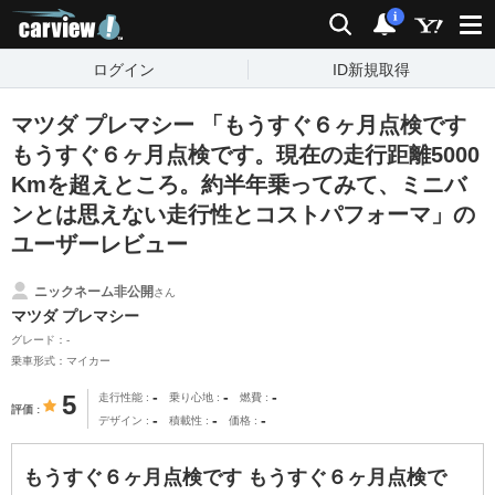
carview!
検索
通知
i
ログイン
ID新規取得
マツダ プレマシー 「もうすぐ６ヶ月点検です
もうすぐ６ヶ月点検です。現在の走行距離5000
Kmを超えところ。約半年乗ってみて、ミニバ
ンとは思えない走行性とコストパフォーマ」の
ユーザーレビュー
ニックネーム非公開
さん
マツダ プレマシー
グレード：-
乗車形式：マイカー
-
-
-
5
走行性能
乗り心地
燃費
評価
-
-
-
デザイン
積載性
価格
もうすぐ６ヶ月点検です もうすぐ６ヶ月点検で