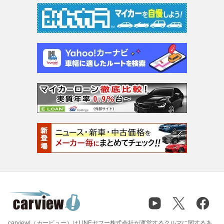
carview!（カービュー）はLINEヤフー株式会社が運営するクルマに関するあ