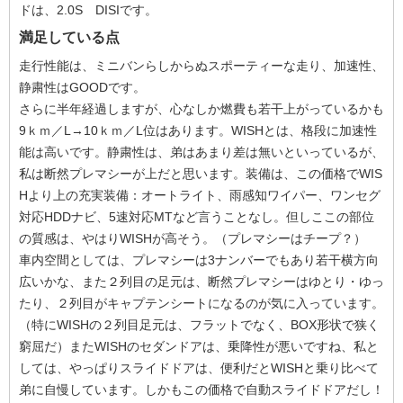
ドは、2.0S DISIです。
満足している点
走行性能は、ミニバンらしからぬスポーティーな走り、加速性、
静粛性はGOODです。
さらに半年経過しますが、心なしか燃費も若干上がっているかも
9ｋｍ／L→10ｋｍ／L位はあります。WISHとは、格段に加速性
能は高いです。静粛性は、弟はあまり差は無いといっているが、
私は断然プレマシーが上だと思います。装備は、この価格でWIS
Hより上の充実装備：オートライト、雨感知ワイパー、ワンセグ
対応HDDナビ、5速対応MTなど言うことなし。但しここの部位
の質感は、やはりWISHが高そう。（プレマシーはチープ？）
車内空間としては、プレマシーは3ナンバーでもあり若干横方向
広いかな、また２列目の足元は、断然プレマシーはゆとり・ゆっ
たり、２列目がキャプテンシートになるのが気に入っています。
（特にWISHの２列目足元は、フラットでなく、BOX形状で狭く
窮屈だ）またWISHのセダンドアは、乗降性が悪いですね、私と
しては、やっぱりスライドドアは、便利だとWISHと乗り比べて
弟に自慢しています。しかもこの価格で自動スライドドアだし！