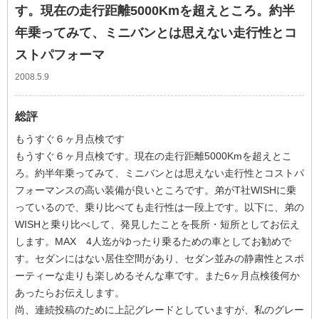
す。現在の走行距離5000Kmを超えところ。約半
年乗ってみて、ミニバンとは思えない走行性とコ
ストパフォーマ
2008.5.9
総評
もうすぐ６ヶ月点検です
もうすぐ６ヶ月点検です。現在の走行距離5000Kmを超えとこ
ろ。約半年乗ってみて、ミニバンとは思えない走行性とコストパ
フォーマンスの高い装備が良いところです。弟がT社WISHに乗
っているので、乗り比べても走行性は一段上です。以下に、弟の
WISHと乗り比べして、発見したことを長所・短所としてお伝え
します。MAX 4人迄がゆったり乗るための車としてお勧めで
す。セダンにはない居住空間があり、セダン並みの静粛性とスポ
ーティーな走りも楽しめるそんな車です。また6ヶ月点検後何か
あったらお伝えします。
尚、連続投稿のために上記グレードとしていますが、私のグレー