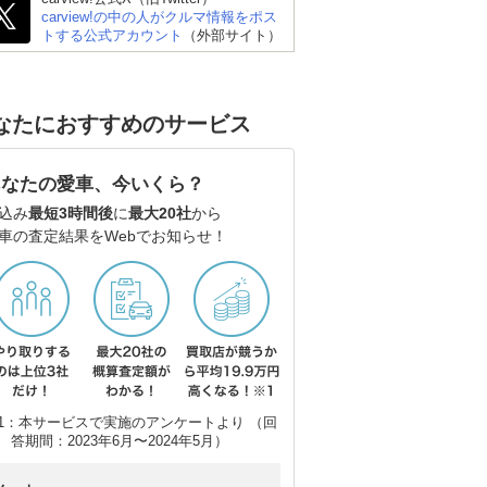
carview!の中の人がクルマ情報をポス
トする公式アカウント
（外部サイト）
ゴン
三菱 デリカD:5
日産 エルグランド
ホ
なたにおすすめのサービス
あなたの愛車、今いくら？
込み
最短3時間後
に
最大20社
から
車の査定結果をWebでお知らせ！
1：本サービスで実施のアンケートより （回
答期間：2023年6月〜2024年5月）