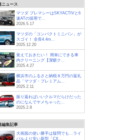
連ニュース
マツダ プレマシーはSKYACTIVと6
速ATの採用で...
2026.5.17
マツダの「コンパクトミニバン」が
スゴイ！ 全長4.4m...
2025.12.20
覚えておきたい！ 簡単にできる車
内クリーニング【潔癖ク...
2025.4.27
横浜市のふるさと納税８万円の返礼
品「マツダ・プレミアム...
2025.2.11
振り返ればいいクルマだらけだった
のになんでヤメちゃった...
2025.2.8
連編集記事
大画面の使い勝手は疑問でも…ライ
バルより安い新型「CX...