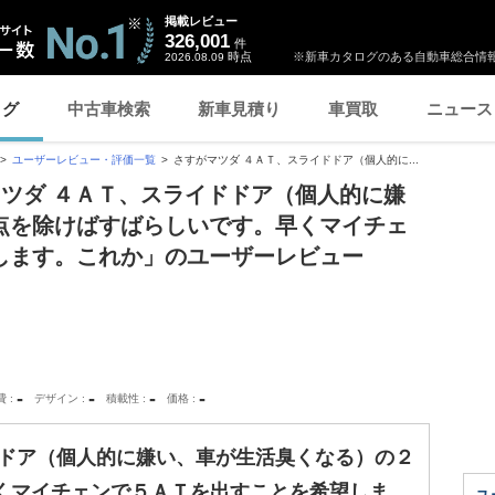
掲載レビュー
326,001
件
時点
※新車カタログのある自動車総合情報
2026.08.09
ログ
中古車検索
新車見積り
車買取
ニュース
ユーザーレビュー・評価一覧
さすがマツダ ４ＡＴ、スライドドア（個人的に...
マツダ ４ＡＴ、スライドドア（個人的に嫌
点を除けばすばらしいです。早くマイチェ
します。これか」のユーザーレビュー
-
-
-
-
費
デザイン
積載性
価格
ドドア（個人的に嫌い、車が生活臭くなる）の２
くマイチェンで５ＡＴを出すことを希望しま