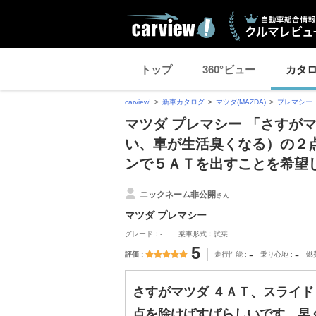
トップ
360°ビュー
カタ
carview!
新車カタログ
マツダ(MAZDA)
プレマシー
マツダ プレマシー 「さすが
い、車が生活臭くなる）の２
ンで５ＡＴを出すことを希望
ニックネーム非公開
さん
マツダ プレマシー
グレード：-
乗車形式：試乗
5
-
-
評価
走行性能
乗り心地
燃
さすがマツダ ４ＡＴ、スライ
点を除けばすばらしいです。早