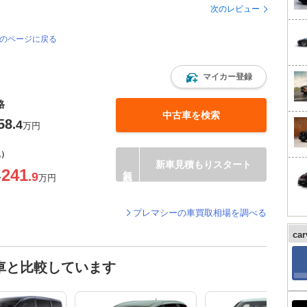
次のレビュー
覧のページに戻る
マイカー登録
格
中古車を検索
58
.4
万円
込）
新車見積もりスタート
241
.9
〜
万円
プレマシーの車買取相場を調べる
ca
車と比較しています