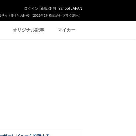
ログイン
[
新規取得
]
Yahoo! JAPAN
サイト5社との比較（2026年2月株式会社プラグ調べ）
オリジナル記事
マイカー