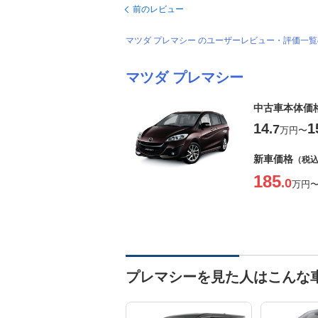
前のレビュー
マツダ プレマシー のユーザーレビュー・評価一
マツダ プレマシー
中古車本体価
14
1
.7
万円
〜
新車価格
（税
185
.0
万円
プレマシーを見た人はこんな