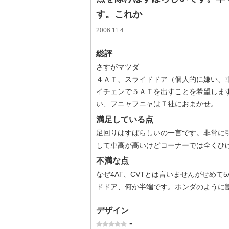
す。これか
2006.11.4
総評
さすがマツダ
４ＡＴ、スライドドア（個人的に嫌い、
イチェンで５ＡＴを出すことを希望しま
い、フニャフニャはＴ社におまかせ。
満足している点
足回りはすばらしいの一言です。非常に
して車高が高いけどコーナーでは全くひ
不満な点
なぜ4AT、CVTとは言いませんがせめ
ドドア、何か半端です。ホンダのように
デザイン
-