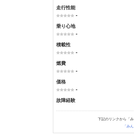
走行性能
-
乗り心地
-
積載性
-
燃費
-
価格
-
故障経験
下記のリンクから「み
「みん