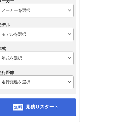
メーカー
モデル
年式
走行距離
見積りスタート