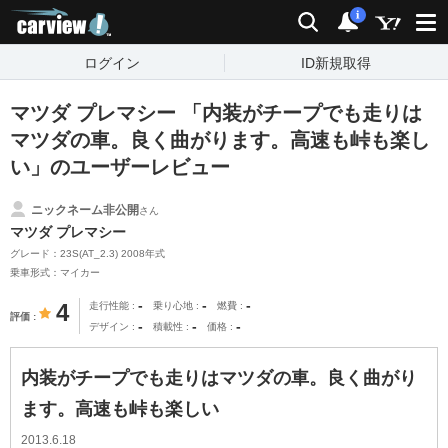
carview!
検索
通知
i
ログイン
ID新規取得
マツダ プレマシー 「内装がチープでも走りは
マツダの車。良く曲がります。高速も峠も楽し
い」のユーザーレビュー
ニックネーム非公開
さん
マツダ プレマシー
グレード：23S(AT_2.3) 2008年式
乗車形式：マイカー
-
-
-
4
走行性能
乗り心地
燃費
評価
-
-
-
デザイン
積載性
価格
内装がチープでも走りはマツダの車。良く曲がり
ます。高速も峠も楽しい
2013.6.18