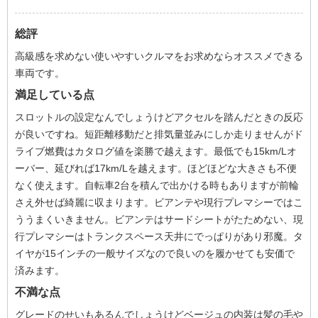
総評
高級感を求めない使いやすいクルマをお求めならオススメできる
車両です。
満足している点
スロットルの設定なんでしょうけどアクセルを踏んだときの反応
が良いですね。短距離移動だと排気量並みにしか走りませんがド
ライブ燃費はカタログ値を楽勝で越えます。最低でも15km/Lオ
ーバー、延びれば17km/Lを越えます。ほどほどな大きさも不便
なく使えます。自転車2台を積んで出かける時もありますが前輪
さえ外せば綺麗に収まります。ビアンテや現行プレマシーではこ
ううまくいきません。ビアンテはサードシートがたためない、現
行プレマシーはトランクスペース天井にでっぱりがあり邪魔。タ
イヤが15インチの一般サイズなので良いのを履かせても安価で
済みます。
不満な点
グレードのせいもあるんでしょうけどベージュの内装は髪の毛や