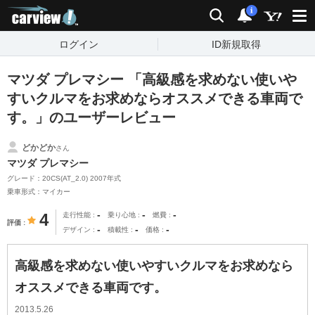
carview!
検索
通知
i
ログイン
ID新規取得
マツダ プレマシー 「高級感を求めない使いや
すいクルマをお求めならオススメできる車両で
す。」のユーザーレビュー
どかどか
さん
マツダ プレマシー
グレード：20CS(AT_2.0) 2007年式
乗車形式：マイカー
-
-
-
4
走行性能
乗り心地
燃費
評価
-
-
-
デザイン
積載性
価格
高級感を求めない使いやすいクルマをお求めなら
オススメできる車両です。
2013.5.26