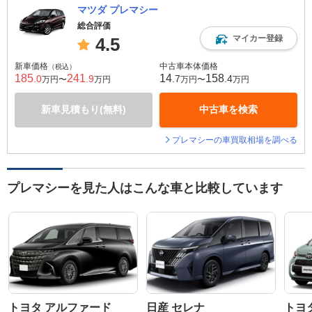
マツダ プレマシー
総合評価
マイカー登録
4.5
新車価格
中古車本体価格
（税込）
185
241
14
158
.0
.9
.7
.4
万円〜
万円
万円〜
万円
新車見積もり(無料)
中古車を検索
プレマシーの車買取相場を調べる
プレマシーを見た人はこんな車と比較しています
トヨタ アルファード
日産 セレナ
トヨ