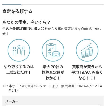
査定を依頼する
あなたの愛車、今いくら？
申込み
最短3時間後
に
最大20社
から愛車の査定結果をWebでお知ら
せ！
※1：本サービスで実施のアンケートより （回答期間：2023年6月〜2024
年5月）
メーカー