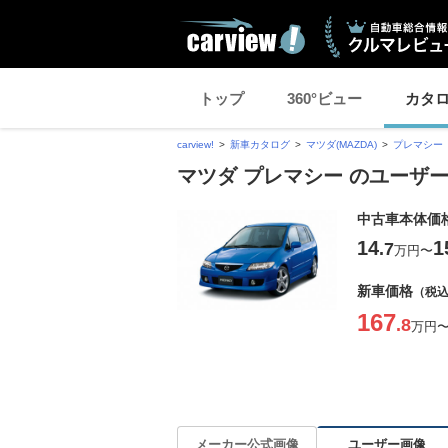
トップ
360°ビュー
カタ
carview!
新車カタログ
マツダ(MAZDA)
プレマシー
マツダ プレマシー のユーザ
中古車本体価
14
1
.7
万円
〜
新車価格
（税
167
.8
万円
ユーザー画像
メーカー公式画像