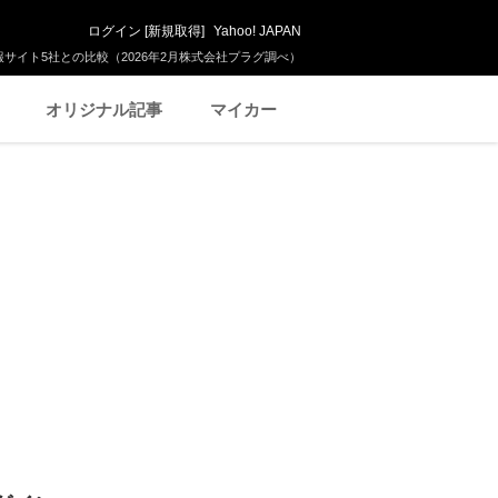
ログイン
[
新規取得
]
Yahoo! JAPAN
サイト5社との比較（2026年2月株式会社プラグ調べ）
オリジナル記事
マイカー