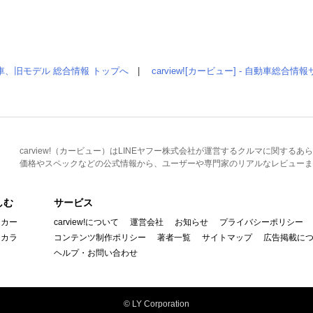
車、旧モデル 総合情報 トップへ
|
carview![カービュー] - 自動車総合
carview!（カービュー）はLINEヤフー株式会社が運営するクルマに関す
価格やスペックなどの公式情報から、ユーザーや専門家のリアルなレビューま
しむ
サービス
イカー
carview!について
運営会社
お知らせ
プライバシーポリシー
んカラ
コンテンツ制作ポリシー
著者一覧
サイトマップ
広告掲載に
ヘルプ・お問い合わせ
© LY Corporation