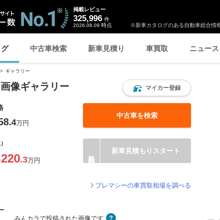
掲載レビュー
325,996
件
時点
※新車カタログのある自動車総合情報
2026.08.09
ログ
中古車検索
新車見積り
車買取
ニュース
ギャラリー
ー画像ギャラリー
マイカー登録
格
中古車を検索
58
.4
万円
込）
新車見積もりスタート
220
.3
〜
万円
プレマシーの車買取相場を調べる
みんカラで投稿された画像です