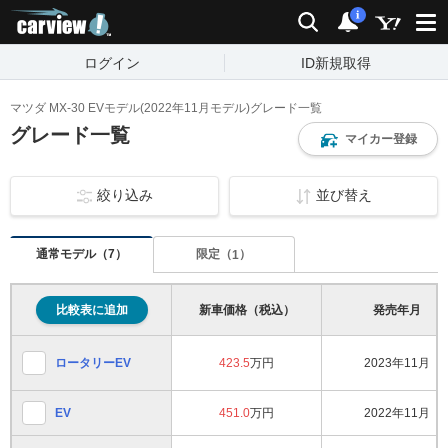
carview!
検索
通知
i
ログイン
ID新規取得
マツダ MX-30 EVモデル(2022年11月モデル)グレード一覧
グレード一覧
マイカー登録
絞り込み
並び替え
通常モデル（
）
7
限定（
）
1
比較表に追加
新車価格（税込）
発売年月
ロータリーEV
423.5
万円
2023年11月
451.0
万円
2022年11月
EV