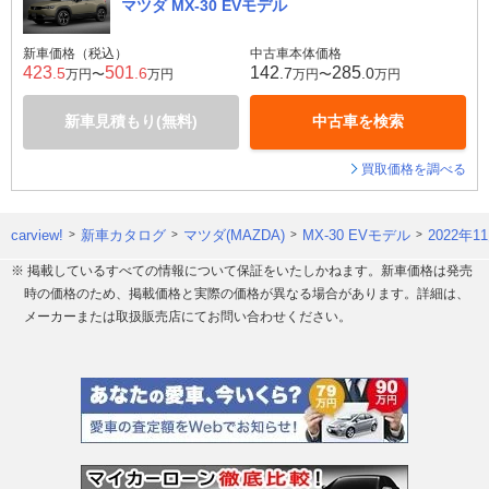
マツダ MX-30 EVモデル
新車価格（税込）
中古車本体価格
423
501
142
285
.5
.6
.7
.0
万円〜
万円
万円〜
万円
新車見積もり(無料)
中古車を検索
買取価格を調べる
carview!
新車カタログ
マツダ(MAZDA)
MX-30 EVモデル
2022年
※ 掲載しているすべての情報について保証をいたしかねます。新車価格は発売
時の価格のため、掲載価格と実際の価格が異なる場合があります。詳細は、
メーカーまたは取扱販売店にてお問い合わせください。