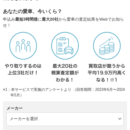
あなたの愛車、今いくら？
申込み
最短3時間後
に
最大20社
から愛車の査定結果をWebでお知ら
せ！
※1：本サービスで実施のアンケートより （回答期間：2023年6月〜2024
年5月）
メーカー