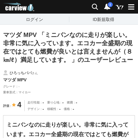
carview!
検索
通知
i
ログイン
ID新規取得
マツダ MPV 「ミニバンなのに走りが楽しい。
非常に気に入っています。エコカー全盛期の現
在ではとても燃費が良いとは言えませんが（８
㎞/ℓ）満足しています。 」のユーザーレビュー
ひろっちパパ
さん
マツダ MPV
グレード：-
乗車形式：マイカー
-
-
-
4
走行性能
乗り心地
燃費
評価
-
-
-
デザイン
積載性
価格
ミニバンなのに走りが楽しい。非常に気に入って
います。エコカー全盛期の現在ではとても燃費が