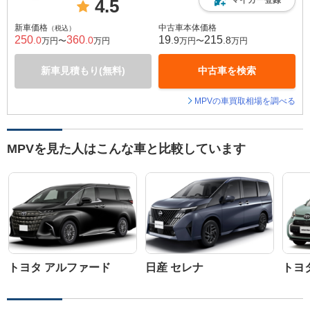
4.5
新車価格
中古車本体価格
（税込）
250
360
19
215
.0
.0
.9
.8
万円〜
万円
万円〜
万円
新車見積もり(無料)
中古車を検索
MPVの車買取相場を調べる
MPVを見た人はこんな車と比較しています
トヨタ アルファード
日産 セレナ
トヨ