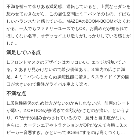
不満を補って余りある満足感。運転していると、上質なセダンを
想わせておきながら、この居住空間はミニバンそのもの。すばら
しいバランスだと感じている。MAZDAのBOOM-BOOMがよくわ
かる。一人でもファミリーユーズでもOK。お薦めだが知られて
ほしくない名車。オデッセイより造りがしっかりしている感じが
した。
満足している点
1.フロントマスクのデザインはカッコいい。エッジが効いてい
る。2.あまり見かけないので希少価値あり。3.室内の広さに満
足。4.ミニバンらしからぬ操舵性能に驚き。5.スライドドアの開
口が大きいので乗降がライバル車より楽々。
不満な点
1.居住性確保のため仕方がないのかもしれないが、前席のシート
が薄い。2.OPTIONが多過ぎて金額がかさむのが痛い。というよ
り、OPが予め組み合わされているので、意外と自由度がない。
さらに、カーテンエアやトラクションがOPだなんて今時…3.ス
ピーカー音悪すぎ。かといってBOSEにするのは高くつくし…