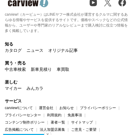
carview!（カービュー）はLINEヤフー株式会社が運営するクルマに関するあ
らゆる情報やサービスを提供するサイトです。価格やスペックなどの公式情
報から、ユーザーや専門家のリアルなレビューまで購入検討に役立つ情報を
多く掲載しています。
知る
カタログ
ニュース
オリジナル記事
買う・売る
中古車検索
新車見積り
車買取
楽しむ
マイカー
みんカラ
サービス
carview!について
運営会社
お知らせ
プライバシーポリシー
プライバシーセンター
利用規約
免責事項
コンテンツ制作ポリシー
著者一覧
サイトマップ
広告掲載について
法人加盟店募集
ご意見・ご要望