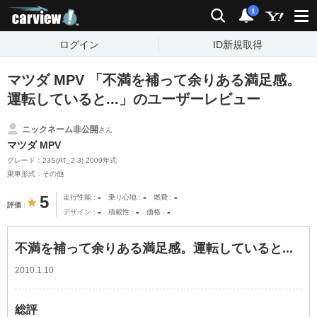
carview!
検索
通知
i
ログイン
ID新規取得
マツダ MPV 「不満を補って余りある満足感。
運転していると...」のユーザーレビュー
ニックネーム非公開
さん
マツダ MPV
グレード：23S(AT_2.3) 2009年式
乗車形式：その他
-
-
-
5
走行性能
乗り心地
燃費
評価
-
-
-
デザイン
積載性
価格
不満を補って余りある満足感。運転していると...
2010.1.10
総評