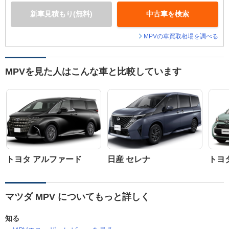
新車見積もり(無料)
中古車を検索
MPVの車買取相場を調べる
MPVを見た人はこんな車と比較しています
トヨタ アルファード
日産 セレナ
トヨ
マツダ MPV についてもっと詳しく
知る