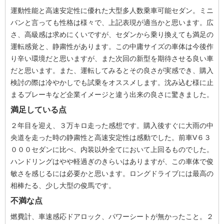
運動性能と高速安定性に優れた大型多人数乗車可能セダン。ミニ
バンと言っても性格は様々で、上記表現が適当かと思います。広
さ、高級感は求めにくいですが、セダンから乗り換えても満足の
運転感覚と、静粛性があります。この中庸サイズの車体は今後作
り辛い環境だと思いますが、また次回の新型を期待させる良い車
だと思います。また、運転してみるとその良さが実感でき、購入
検討の際は冷やかしでも試乗をオススメします。沈み込む様に止
まるブレーキなど企業イメージと違う出来の良さに驚きました。
満足している点
２年目を迎え、３万キロ走った感想です。購入後すぐに大雨の中
央道を走った時の静粛性と高速安定性は感動でした。前車V６３
０００セダンに比べ、内装以外全てにおいて上回るものでした。
ハンドリングはやや軽過ぎのきらいはありますが、この車体で俊
敏さを感じるには必要かと思います。ロングドライブには最高の
相棒たる、少し大型の俊馬です。
不満な点
燃費計、車速感応ドアロック、パワーシートが無かったこと。２