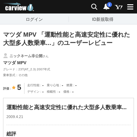
carview!
検索
通知
i
ログイン
ID新規取得
マツダ MPV 「運動性能と高速安定性に優れた
大型多人数乗車...」のユーザーレビュー
ニックネーム非公開
さん
マツダ MPV
グレード：23T(AT_2.3) 2007年式
乗車形式：その他
-
-
-
5
走行性能
乗り心地
燃費
評価
-
-
-
デザイン
積載性
価格
運動性能と高速安定性に優れた大型多人数乗車...
2009.4.21
総評