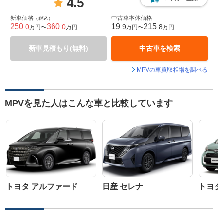
4.5
新車価格
中古車本体価格
（税込）
250
360
19
215
.0
.0
.9
.8
万円〜
万円
万円〜
万円
新車見積もり(無料)
中古車を検索
MPVの車買取相場を調べる
MPVを見た人はこんな車と比較しています
トヨタ アルファード
日産 セレナ
トヨ