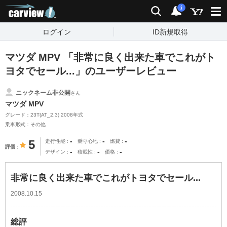
carview!
検索
通知
i
ログイン
ID新規取得
マツダ MPV 「非常に良く出来た車でこれがト
ヨタでセール...」のユーザーレビュー
ニックネーム非公開
さん
マツダ MPV
グレード：23T(AT_2.3) 2008年式
乗車形式：その他
-
-
-
5
走行性能
乗り心地
燃費
評価
-
-
-
デザイン
積載性
価格
非常に良く出来た車でこれがトヨタでセール...
2008.10.15
総評