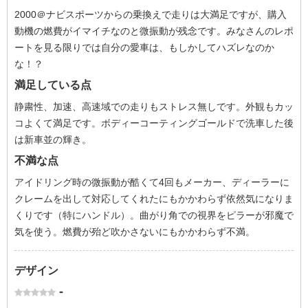
2000＠ナビスポーツからの乗換えで走りは大満足ですが、購入
動機の燃費がイマイチなのと微振動が残念です。みなさんのレポ
ートを見る限りでは自分の愛車は、もしかしてハズレなのか
な！？
満足している点
静粛性、加速、高速域での走りもストレス無しです。外観もカッ
コよくて満足です。ボディーコーティングゴールドで洗車した後
は新車並の輝き。
不満な点
アイドリング時の微振動が酷くて4回もメーカー、ディーラーに
クレームを出して対応してくれたにもかかわらず依然気になりま
くりです（特にハンドル）。曲がり角での視界をピラーが邪魔で
気を使う。燃費が殆ど吹かさないにもかかわらず不満。
デザイン
-