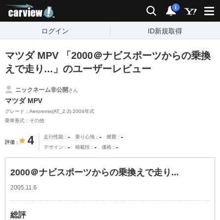
carview!
検索
通知
i
ログイン
ID新規取得
マツダ MPV 「2000＠ナビスポーツからの乗換
えで走り...」のユーザーレビュー
ニックネーム非公開
さん
マツダ MPV
グレード：Aeroremix(AT_2.3) 2004年式
乗車形式：その他
-
-
-
4
走行性能
乗り心地
燃費
評価
-
-
-
デザイン
積載性
価格
2000＠ナビスポーツからの乗換えで走り...
2005.11.6
総評