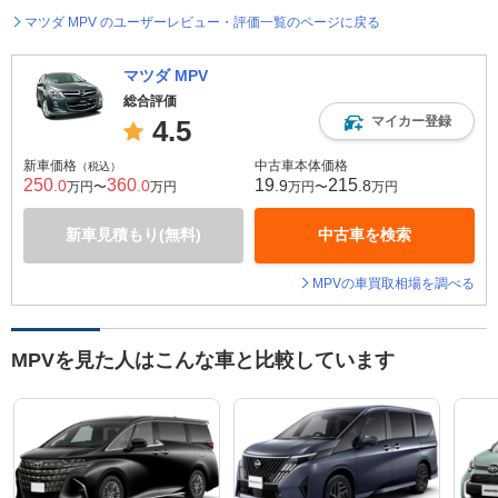
マツダ MPV のユーザーレビュー・評価一覧のページに戻る
マツダ MPV
総合評価
マイカー登録
4.5
新車価格
中古車本体価格
（税込）
250
360
19
215
.0
.0
.9
.8
万円〜
万円
万円〜
万円
新車見積もり(無料)
中古車を検索
MPVの車買取相場を調べる
MPVを見た人はこんな車と比較しています