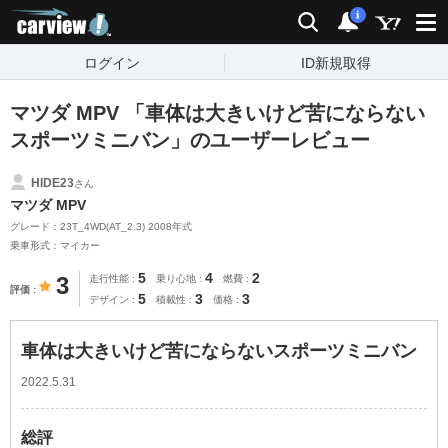
carview!
検索
通知
i
ログイン
ID新規取得
マツダ MPV 「車体は大きいけど苦にならない
スポーツミニバン」のユーザーレビュー
HIDE23
さん
マツダ MPV
グレード：23T_4WD(AT_2.3) 2008年式
乗車形式：マイカー
5
4
2
3
走行性能
乗り心地
燃費
評価
5
3
3
デザイン
積載性
価格
車体は大きいけど苦にならないスポーツミニバン
2022.5.31
総評