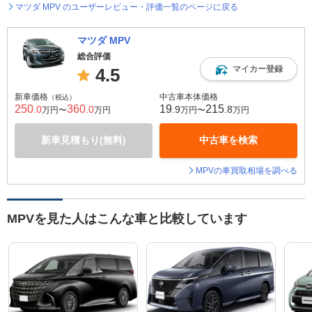
マツダ MPV のユーザーレビュー・評価一覧のページに戻る
マツダ MPV
総合評価
マイカー登録
4.5
新車価格
中古車本体価格
（税込）
250
360
19
215
.0
.0
.9
.8
万円〜
万円
万円〜
万円
新車見積もり(無料)
中古車を検索
MPVの車買取相場を調べる
MPVを見た人はこんな車と比較しています