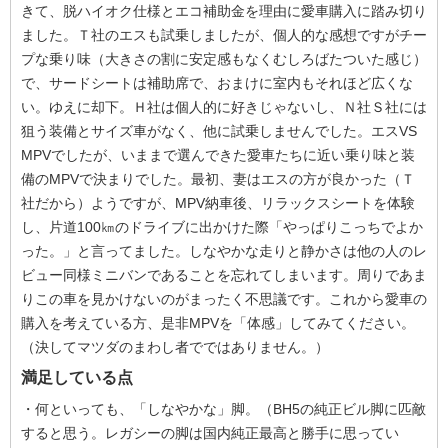
きて、脱ハイオク仕様とエコ補助金を理由に愛車購入に踏み切り
ました。Ｔ社のエスも試乗しましたが、個人的な感想ですがチー
プな乗り味（大きさの割に安定感もなくむしろばたついた感じ）
で、サードシートは補助席で、おまけに室内もそれほど広くな
い。ゆえに却下。Ｈ社は個人的に好きじゃないし、Ｎ社Ｓ社には
狙う装備とサイズ車がなく、他に試乗しませんでした。エスVS
MPVでしたが、いままで選んできた愛車たちに近い乗り味と装
備のMPVで決まりでした。最初、妻はエスの方が良かった（Ｔ
社だから）ようですが、MPV納車後、リラックスシートを体験
し、片道100㎞のドライブに出かけた際「やっぱりこっちでよか
った。」と言ってました。しなやかな走りと静かさは他の人のレ
ビュー同様ミニバンであることを忘れてしまいます。周りであま
りこの車を見かけないのがまったく不思議です。これから愛車の
購入を考えている方、是非MPVを「体感」してみてください。
（決してマツダのまわし者でではありません。）
満足している点
・何といっても、「しなやかな」脚。（BH5の純正ビル脚に匹敵
すると思う。レガシーの脚は国内純正最高と勝手に思ってい