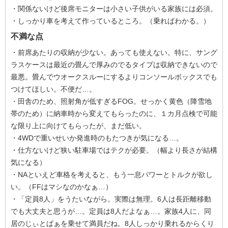
・関係ないけど後席モニターは小さい子供がいる家族には必須。
・しっかり車を考えて作っているところ。（乗ればわかる。）
不満な点
・前席あたりの収納が少ない。あっても使えない。特に、サング
ラスケースは最近の畳んで厚みのでるタイプは収納できないので
最悪。畳んでウオークスルーにするよりコンソールボックスでも
つけてほしい。不便だ…。
・田舎のため、照射角が低すぎるFOG。せっかく黄色（降雪地
帯のため）に納車時から変えてもらったのに、１カ月点検で可能
な限り上に向けてもらったが、まだ低い。
・4WDで重いせいか発進時のもたつきが気になる…。
・仕方ないけど狭い駐車場ではテクが必要。（幅より長さが結構
気になる）
・NAといえど車格を考えると、もう一息パワーとトルクが欲し
い。（FFはマシなのかなぁ…）
・「定員8人」をうたいながら。実際は無理。6人は長距離移動
でも大丈夫と思うが…。定員は8人だよなぁ…。家族4人に、同
居のじぃとばぁを乗せて満員だね。8人しっかり乗れるからくり