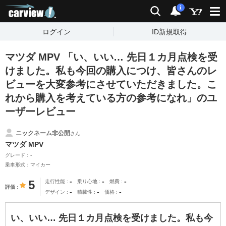
carview!
検索
通知
i
ログイン
ID新規取得
マツダ MPV 「い、いい… 先日１カ月点検を受
けました。私も今回の購入につけ、皆さんのレ
ビューを大変参考にさせていただきました。こ
れから購入を考えている方の参考になれ」のユ
ーザーレビュー
ニックネーム非公開
さん
マツダ MPV
グレード：-
乗車形式：マイカー
-
-
-
5
走行性能
乗り心地
燃費
評価
-
-
-
デザイン
積載性
価格
い、いい… 先日１カ月点検を受けました。私も今