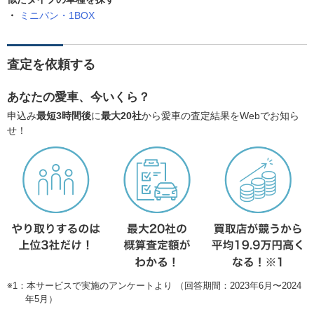
ミニバン・1BOX
査定を依頼する
あなたの愛車、今いくら？
申込み
最短3時間後
に
最大20社
から愛車の査定結果をWebでお知ら
せ！
※1：本サービスで実施のアンケートより （回答期間：2023年6月〜2024
年5月）