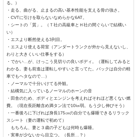
る。）
・走る、曲がる、止まるの高い基本性能を支える骨の強さ。
・CVTに引けを取らないなめらかな6AT。
・シートの「質」。（Ｔ社の高級車とＨ社の間ぐらいで結構い
い）
・エスより断然使える3列目。
・エスより使える荷室（アンダートランクが外から見えないし、
わりと大きくいい仕事をする）
・でかい…が、けっこう見切りの良いボディ。（運転してみると
わかる。妻も前進は運転しやすいと言ってた。バックは自分の軽
車でもヘタなので…）
・ノーマルで十分いけてる外観。
・結構気に入っているノーマルのホーンの音
・田舎のため、ボディとエンジンを考えればそれほど悪くない燃
費。（現在長距離含め満タン法で10㎞弱。もう少し伸びそう）
・一番後ろに下げれば身長175㎝の自分でも爆睡できるリラック
スシート（妻の運転で初めて）
もちろん、妻と３歳の子どもは何時も爆睡。
・実車が少ないから目立つ。（長所…？）