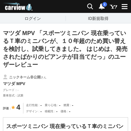
carview!
検索
通知
i
ログイン
ID新規取得
マツダ MPV 「スポーツミニバン 現在乗ってい
るＴ車のミニバンが、１０年超のため買い替え
を検討し、試乗してきました。 はじめは、発売
されたばかりのビアンテが目当てだっ」のユー
ザーレビュー
ニックネーム非公開
さん
マツダ MPV
グレード：-
乗車形式：試乗
-
-
-
4
走行性能
乗り心地
燃費
評価
-
-
-
デザイン
積載性
価格
スポーツミニバン 現在乗っているＴ車のミニバン