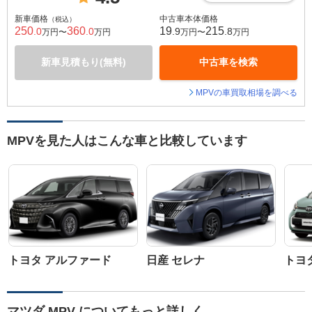
新車価格
中古車本体価格
（税込）
250
360
19
215
.0
.0
.9
.8
万円〜
万円
万円〜
万円
新車見積もり(無料)
中古車を検索
MPVの車買取相場を調べる
MPVを見た人はこんな車と比較しています
トヨタ アルファード
日産 セレナ
トヨ
マツダ MPV についてもっと詳しく