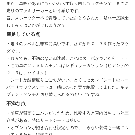
また、車幅があるにもかかわらず取り回しもラクチンで、まさに
走りのファミリーカーという感じです。
昔、スポーツクーペで青春していたおとうさん方、是非一度試乗
してみてはいかがでしょうか？
満足している点
・走りのレベルは非常に高いです。さすがＲＸ－７を作ったマツ
ダです。
・ＮＡでも、不満のない加速感。これにターボがついたら・・・
・この車の２．３ＮＡモデルはレギュラーガソリン（ビアンテの
２．３は、ハイオク）
・シートが結構座りごごちがいい。とくにセカンドシートのスー
パーリラックスシートは一緒にのった妻が絶賛してました。キャ
プテン・ベンチと切り替えられるのもいいですね。
不満な点
・前車が背高ミニバンだったため、比較すると車内はちょっと圧
迫感がある。特にサードシートは狭い。
・オプションが抱き合わせ設定なので、いらない装備も一緒につ
いてくるため、結構高額。