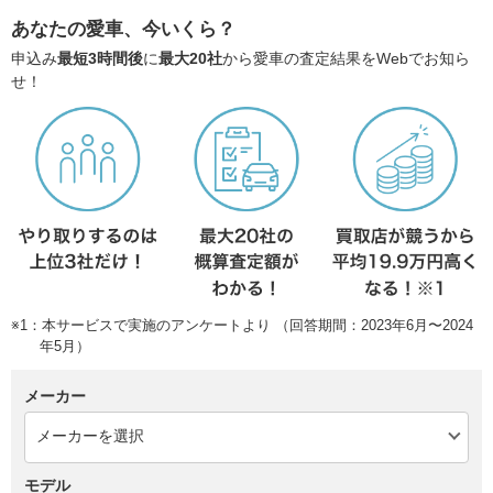
あなたの愛車、今いくら？
申込み
最短3時間後
に
最大20社
から愛車の査定結果をWebでお知ら
せ！
※1：本サービスで実施のアンケートより （回答期間：2023年6月〜2024
年5月）
メーカー
モデル