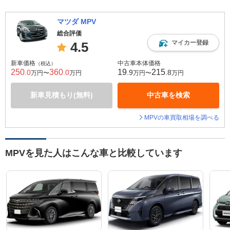
マツダ MPV
総合評価
マイカー登録
4.5
新車価格
中古車本体価格
（税込）
250
360
19
215
.0
.0
.9
.8
万円〜
万円
万円〜
万円
新車見積もり(無料)
中古車を検索
MPVの車買取相場を調べる
MPVを見た人はこんな車と比較しています