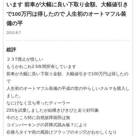
います 前車が大幅に良い下取り金額、大幅値引き
で100万円は得したので 人生初のオートマフル装
備の平
2010.8.7
総評
２３T廃止が惜しい
もうかれこれ2.5年間所有しています
前車が大幅に良い下取り金額、大幅値引きで100万円は得したの
で
人生初のオートマフル装備の平成の世の中らしいクルマを購入し
ました。
なにげなく立ち寄ったディーラー
23Sを試乗しましたが結構きびきびと走り好印象
今のところ特に自然故障個所は無
コインパーキングの昇降式踏み板？により
右後ろタイヤ前の風除けフラップのネジ穴がおかしくなり