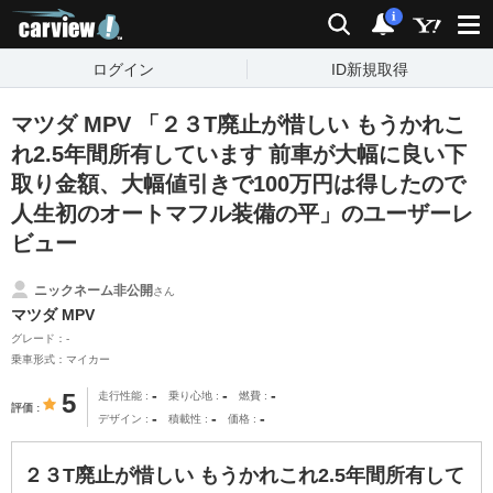
carview!
検索
通知
i
ログイン
ID新規取得
マツダ MPV 「２３T廃止が惜しい もうかれこ
れ2.5年間所有しています 前車が大幅に良い下
取り金額、大幅値引きで100万円は得したので
人生初のオートマフル装備の平」のユーザーレ
ビュー
ニックネーム非公開
さん
マツダ MPV
グレード：-
乗車形式：マイカー
-
-
-
5
走行性能
乗り心地
燃費
評価
-
-
-
デザイン
積載性
価格
２３T廃止が惜しい もうかれこれ2.5年間所有して