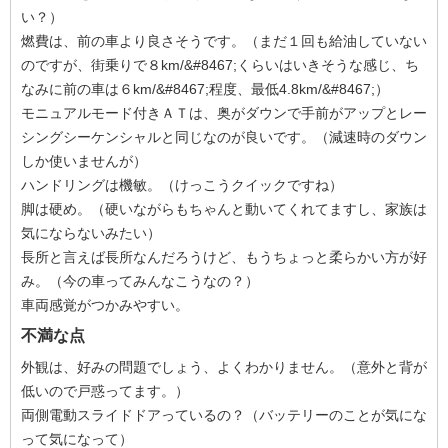
い？）
燃費は、前の車より良さそうです。（まだ１回も給油していない
のですが、街乗りで８km/&#8467;くらいはいきそうな感じ、ち
なみに前の車は６km/&#8467;程度、最低4.8km/&#8467;）
モニュアルモード付きＡＴは、奥がダウンで手前がアップとレー
シングシーケンシャルと同じなのが良いです。（減速時のダウン
しか使いませんが）
ハンドリングは機敏。（けっこうクイックですね）
脚は硬め。（硬いながらもちゃんと動いてくれてますし、家族は
気にならないみたい）
長所と言えば長所なんだろうけど、もうちょっと柔らかい方が好
み。（今の車ってみんなこうなの？）
車両感覚がつかみやすい。
不満な点
外観は、好みの問題でしょう、よくわかりません。（意外と背が
低いので戸惑ってます。）
両側電動スライドドアっているの？（バッテリーのことが気にな
って気になって）