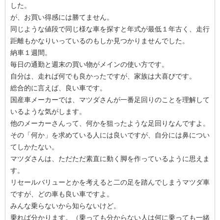
した。
が、お買い得感には勝てません。
同じような値段で同じ様な車を探すと年式が最低１年古く、走行
距離もかなりいっているのもしか見つかりませんでした。
納車１週間。
毎日の通勤と週末の買い物がメインの使い方です。
自分は、走れば何でも良かったですが、家族は大喜びです。
総合的に言えば、良い車です。
国産車メーカーでは、マツダさんが一番足回りのことを理解して
いるような気がします。
他のメーカーさんって、何かを狙ったような足回りなんですよ。
その「何か」を求めている人には良いですが、自分には鼻につい
てしかたない。
マツダさんは、ただただ素直に動く脚を作っているように思えま
す。
リセールバリューとかを考えると二の足を踏んでしまうマツダ車
ですが、どの車も良い車ですよ。
みんな乗らないから知らないけど。
乗れば分かります。（乗っても分からない人は何に乗っても一緒