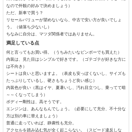
なので外観の好みで決めましょう）
ただ、新車で買う？
リセールバリューが望めないなら、中古で安い方が良いでしょ
う。（値落ち少ないし）
ちなみに自分は、マツダ関係者ではありません。
満足している点
何と言ってもお買い得。（うちみたいなビンボーでも買えた）
内装は、見た目はシンプルで好きです。（ゴテゴテが好きな方に
は不向き）
シートは良いと思いますよ。（表皮も安っぽくないし、サイズも
たっぷりしているし、硬さもちょうど良い感じ）
内装色が良い（黒はイヤ、夏暑いし、汚れ目立つし、乗ってて暗
～～くなってしまう）
ボディー剛性は、高そうです。
エンジンは、あんなもんでしょう。（必要にして充分、不十分な
方は別の車に替えましょう）
普通に走っていれば、静粛性も充分。
アクセルを踏み込む気が全く起こらない。（スピード違反しな