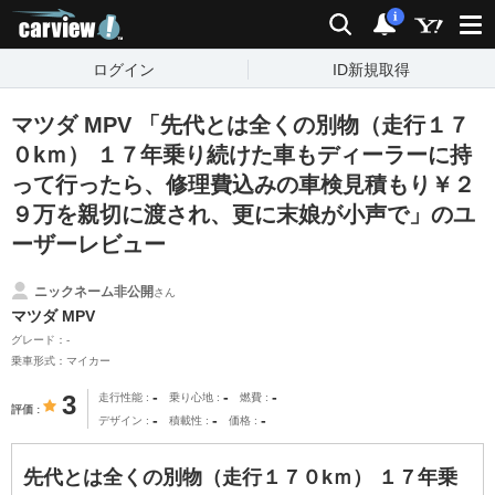
carview!
検索
通知
i
ログイン
ID新規取得
マツダ MPV 「先代とは全くの別物（走行１７
０kｍ） １７年乗り続けた車もディーラーに持
って行ったら、修理費込みの車検見積もり￥２
９万を親切に渡され、更に末娘が小声で」のユ
ーザーレビュー
ニックネーム非公開
さん
マツダ MPV
グレード：-
乗車形式：マイカー
-
-
-
3
走行性能
乗り心地
燃費
評価
-
-
-
デザイン
積載性
価格
先代とは全くの別物（走行１７０kｍ） １７年乗