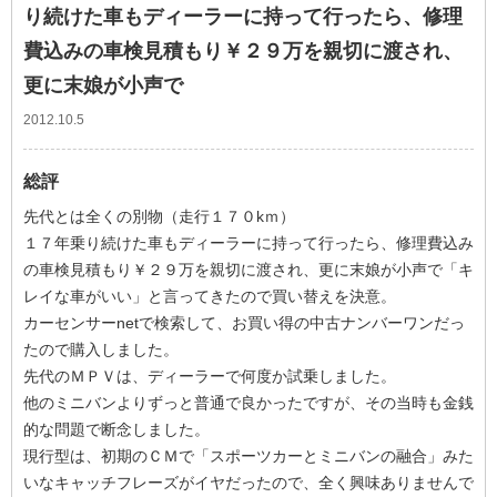
り続けた車もディーラーに持って行ったら、修理
費込みの車検見積もり￥２９万を親切に渡され、
更に末娘が小声で
2012.10.5
総評
先代とは全くの別物（走行１７０kｍ）
１７年乗り続けた車もディーラーに持って行ったら、修理費込み
の車検見積もり￥２９万を親切に渡され、更に末娘が小声で「キ
レイな車がいい」と言ってきたので買い替えを決意。
カーセンサーnetで検索して、お買い得の中古ナンバーワンだっ
たので購入しました。
先代のＭＰＶは、ディーラーで何度か試乗しました。
他のミニバンよりずっと普通で良かったですが、その当時も金銭
的な問題で断念しました。
現行型は、初期のＣＭで「スポーツカーとミニバンの融合」みた
いなキャッチフレーズがイヤだったので、全く興味ありませんで