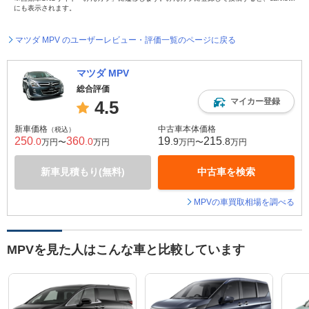
にも表示されます。
マツダ MPV のユーザーレビュー・評価一覧のページに戻る
マツダ MPV
総合評価
マイカー登録
4.5
新車価格
中古車本体価格
（税込）
250
360
19
215
.0
.0
.9
.8
万円〜
万円
万円〜
万円
新車見積もり(無料)
中古車を検索
MPVの車買取相場を調べる
MPVを見た人はこんな車と比較しています