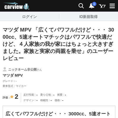
carview!
検索
通知
i
ログイン
ID新規取得
マツダ MPV 「広くてパワフルだけど・・・ 30
00cc、5速オートマチックはパワフルで快適だ
けど、４人家族の我が家にはちょっと大きすぎ
ました。家族と実家の両親を乗せ」のユーザー
レビュー
ニックネーム非公開
さん
マツダ MPV
グレード：-
乗車形式：マイカー
-
-
-
2
走行性能
乗り心地
燃費
評価
-
-
-
デザイン
積載性
価格
広くてパワフルだけど・・・ 3000cc、5速オート