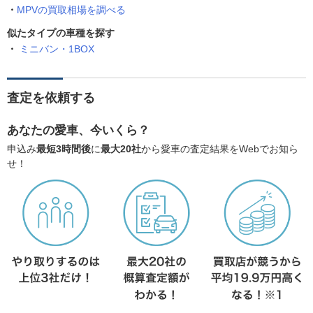
MPVの買取相場を調べる
似たタイプの車種を探す
ミニバン・1BOX
査定を依頼する
あなたの愛車、今いくら？
申込み
最短3時間後
に
最大20社
から愛車の査定結果をWebでお知ら
せ！