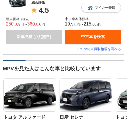
総合評価
マイカー登録
4.5
新車価格
中古車本体価格
（税込）
250
360
19
215
.0
.0
.9
.8
万円〜
万円
万円〜
万円
新車見積もり(無料)
中古車を検索
MPVの車買取相場を調べる
MPVを見た人はこんな車と比較しています
トヨタ アルファード
日産 セレナ
トヨ