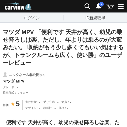
carview!
検索
通知
i
ログイン
ID新規取得
マツダ MPV 「便利です 天井が高く、幼児の乗
せ降ろしは楽、ただし、年よりは乗るのが大変
みたい。 収納がもう少し多くてもいい気はする
が、トランクルームも広く、使い勝」のユーザ
ーレビュー
ニックネーム非公開
さん
マツダ MPV
グレード：-
乗車形式：マイカー
-
-
-
5
走行性能
乗り心地
燃費
評価
-
-
-
デザイン
積載性
価格
便利です 天井が高く、幼児の乗せ降ろしは楽、た