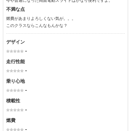
今や普通になった両面電動スライドはかなり便利ですよ。
不満な点
燃費があまりよろしくない気が。。。
このクラスならこんなもんかな？
デザイン
-
走行性能
-
乗り心地
-
積載性
-
燃費
-