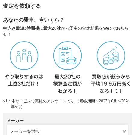
査定を依頼する
あなたの愛車、今いくら？
申込み
最短3時間後
に
最大20社
から愛車の査定結果をWebでお知ら
せ！
※1：本サービスで実施のアンケートより （回答期間：2023年6月〜2024
年5月）
メーカー