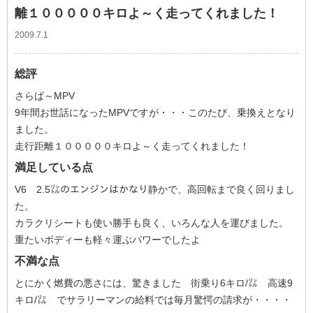
離１０００００キロよ～く走ってくれました！
2009.7.1
総評
さらば～MPV
9年間お世話になったMPVですが・・・このたび、乗換えとなり
ました。
走行距離１０００００キロよ～く走ってくれました！
満足している点
V6 2.5㍑のエンジンはかなり静かで、高回転まで良く回りまし
た。
カラクリシートも使い勝手も良く、いろんな人を運びました。
重たいボディーも軽々運ぶパワーでしたよ
不満な点
とにかく燃費の悪さには、驚きました 街乗り6キロ/㍑ 高速9
キロ/㍑ でサラリーマンの給料では毎月驚愕の請求が・・・・