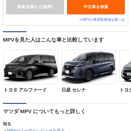
新車見積もり(無料)
中古車を検索
MPVの車買取相場を調べる
MPVを見た人はこんな車と比較しています
トヨタ アルファード
日産 セレナ
トヨ
マツダ MPV についてもっと詳しく
知る
MPVのユーザーレビューを見る