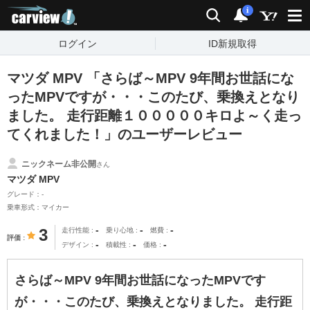
carview!
検索
通知
i
ログイン
ID新規取得
マツダ MPV 「さらば～MPV 9年間お世話にな
ったMPVですが・・・このたび、乗換えとなり
ました。 走行距離１０００００キロよ～く走っ
てくれました！」のユーザーレビュー
ニックネーム非公開
さん
マツダ MPV
グレード：-
乗車形式：マイカー
-
-
-
3
走行性能
乗り心地
燃費
評価
-
-
-
デザイン
積載性
価格
さらば～MPV 9年間お世話になったMPVです
が・・・このたび、乗換えとなりました。 走行距