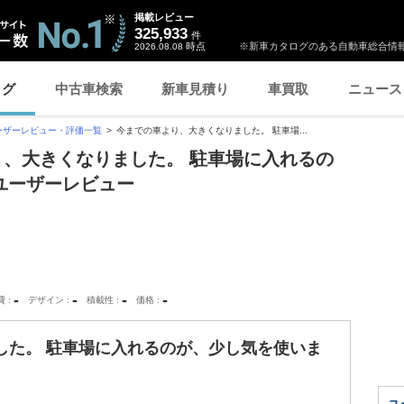
掲載レビュー
325,933
件
時点
※新車カタログのある自動車総合情報
2026.08.08
ログ
中古車検索
新車見積り
車買取
ニュース
ーザーレビュー・評価一覧
今までの車より、大きくなりました。 駐車場...
より、大きくなりました。 駐車場に入れるの
ユーザーレビュー
-
-
-
-
費
デザイン
積載性
価格
した。 駐車場に入れるのが、少し気を使いま