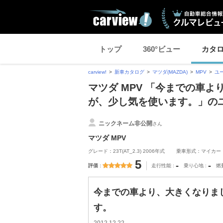
トップ
360°ビュー
カタ
carview!
新車カタログ
マツダ(MAZDA)
MPV
ユ
マツダ MPV 「今までの車
が、少し気を使います。」の
ニックネーム非公開
さん
マツダ MPV
グレード：23T(AT_2.3) 2006年式
乗車形式：マイカー
5
-
-
評価
走行性能
乗り心地
燃
今までの車より、大きくなりま
す。