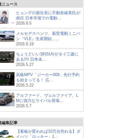
連ニュース
ヒョンデの新社長に不動奈緒美氏が
就任 日本市場での電動...
2026.8.5
メルセデスベンツ、新型電動ミニバ
ン『VLE』生産開始…...
2026.6.19
ちょうどいい3列SUVがタイ三菱に
ある!!!! 日本未...
2026.5.27
高級MPV「ジーカー009」先行予約
も始まってる！ 広...
2026.5.22
アルファード、ヴェルファイア、L
Mに強力なライバル登場...
2026.5.7
連編集記事
【看板が変われば10万台売れる】ダ
イハツ「ロッキー」1...