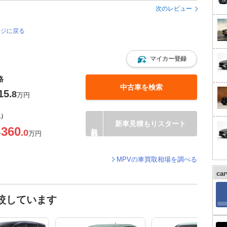
次のレビュー
ージに戻る
マイカー登録
格
中古車を検索
15
.8
万円
込）
新車見積もりスタート
360
.0
〜
万円
MPVの車買取相場を調べる
ca
較しています