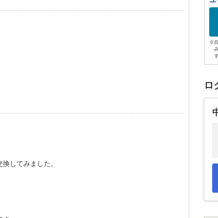
ユ
※
。
ロ
交換してみました。