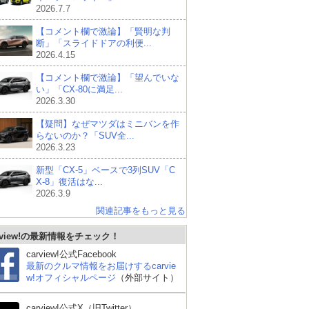
2026.7.7
【コメント欄で激論】「賢明な判
断」「スライドドアの利便...
2026.4.15
【コメント欄で激論】「望んでいな
い」「CX-80に満足...
2026.3.30
【疑問】なぜマツダはミニバンを作
らないのか？「SUV全...
2026.3.23
新型「CX-5」ベースで3列SUV「C
X-8」復活はな...
2026.3.9
関連記事をもっと見る
rview!の最新情報をチェック！
carview!公式Facebook
最新のクルマ情報をお届けするcarvie
w!オフィシャルページ
（外部サイト）
carview!公式X（旧Twitter）