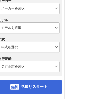
メーカー
モデル
年式
走行距離
見積りスタート