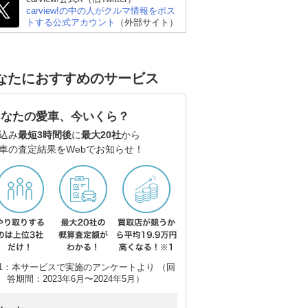
carview!の中の人がクルマ情報をポス
トする公式アカウント
（外部サイト）
なたにおすすめのサービス
ゴン
三菱 デリカD:5
日産 エルグランド
ス
あなたの愛車、今いくら？
込み
最短3時間後
に
最大20社
から
車の査定結果をWebでお知らせ！
1：本サービスで実施のアンケートより （回
答期間：2023年6月〜2024年5月）