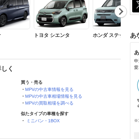
Nex
t
あ
ナ
トヨタ シエンタ
ホンダ ステップワ
申
愛
詳しく
買う・売る
MPVの中古車情報を見る
MPVの中古車相場情報を見る
MPVの買取相場を調べる
似たタイプの車種を探す
※
ミニバン・1BOX