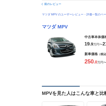
前のレビュー
マツダ MPV のユーザーレビュー・評価一覧のペ
マツダ MPV
中古車本体価
19
2
.9
万円
〜
新車価格
（税
250
.0
万円
MPVを見た人はこんな車と比