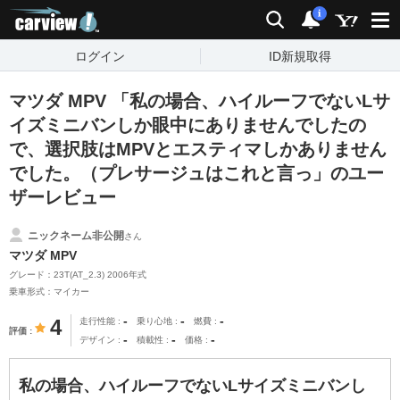
carview!
検索
通知
i
ログイン
ID新規取得
マツダ MPV 「私の場合、ハイルーフでないLサ
イズミニバンしか眼中にありませんでしたの
で、選択肢はMPVとエスティマしかありません
でした。（プレサージュはこれと言っ」のユー
ザーレビュー
ニックネーム非公開
さん
マツダ MPV
グレード：23T(AT_2.3) 2006年式
乗車形式：マイカー
-
-
-
4
走行性能
乗り心地
燃費
評価
-
-
-
デザイン
積載性
価格
私の場合、ハイルーフでないLサイズミニバンし