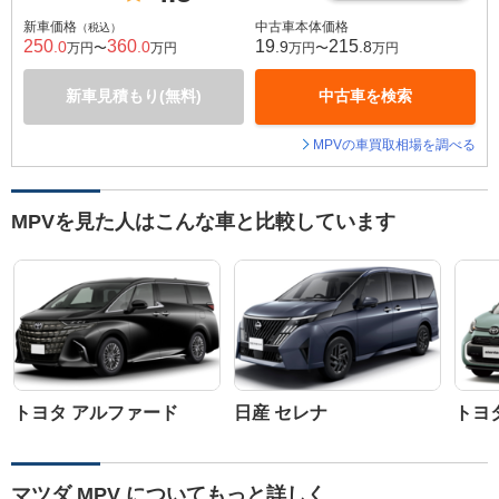
新車価格
中古車本体価格
（税込）
250
360
19
215
.0
.0
.9
.8
万円〜
万円
万円〜
万円
新車見積もり(無料)
中古車を検索
MPVの車買取相場を調べる
MPVを見た人はこんな車と比較しています
トヨタ アルファード
日産 セレナ
トヨ
マツダ MPV についてもっと詳しく