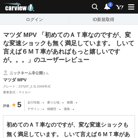
carview!
検索
通知
i
ログイン
ID新規取得
マツダ MPV 「初めてのＡＴ車なのですが、変
な変速ショックも無く満足しています。 しいて
言えば６ＭＴ車があればもっと嬉しいです
が。。。」のユーザーレビュー
ニックネーム非公開
さん
マツダ MPV
グレード：23T(AT_2.3) 2006年式
乗車形式：マイカー
-
-
-
5
走行性能
乗り心地
燃費
評価
-
-
-
デザイン
積載性
価格
初めてのＡＴ車なのですが、変な変速ショックも
無く満足しています。 しいて言えば６ＭＴ車があ