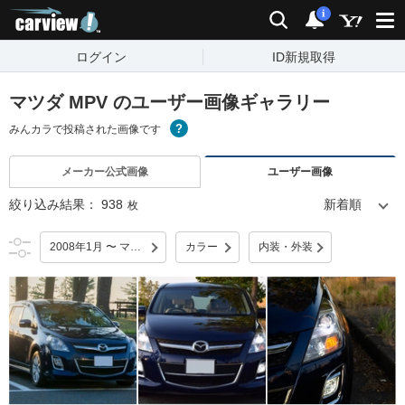
carview!
検索
通知
i
ログイン
ID新規取得
マツダ MPV のユーザー画像ギャラリー
みんカラで投稿された画像です
メーカー公式画像
ユーザー画像
絞り込み結果：
938
枚
2008年1月 〜 マイナーチェンジ
カラー
内装・外装