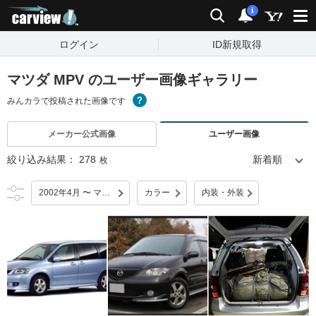
carview!
検索
通知
i
ログイン
ID新規取得
マツダ MPV のユーザー画像ギャラリー
みんカラで投稿された画像です
メーカー公式画像
ユーザー画像
絞り込み結果：
278
枚
2002年4月 〜 マイナーチェンジ
カラー
内装・外装