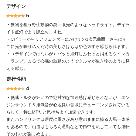
デザイン
5
・獲物を狙う野生動物の鋭い眼光のようなヘッドライト。デイラ
イト点灯でより際立ちますね。
・Cピラーからリアフェンダーにかけての3次元曲面、さらにそ
こに光が映り込んだ時の美しさはもはや色気すら感じられます。
・（デザインではないが）パッと点灯しふわっと消えるウインカ
ーランプ。まるで心臓の鼓動のようでクルマが生き物のように見
える感じ。
走行性能
4
・低速トルクが細いので絶対的な加速感は感じられないが、エン
ジンサウンド＆排気音が心地良い音域にチューニングされている
らしく、特にMTだと気持ちよく加速できます。
またハンドリングは適度に重さがあり意のままに操る人馬一体感
があるので、山道はもちろん通勤などで街中を流していても運転
そのものが楽しめます。