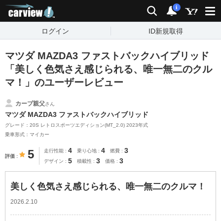
carview!
検索
通知
i
ログイン
ID新規取得
マツダ MAZDA3 ファストバックハイブリッド
「美しく色気さえ感じられる、唯一無二のクル
マ！」のユーザーレビュー
カープ親父
さん
マツダ MAZDA3 ファストバックハイブリッド
グレード：20S レトロスポーツエディション(MT_2.0) 2023年式
乗車形式：マイカー
4
4
3
5
走行性能
乗り心地
燃費
評価
5
3
3
デザイン
積載性
価格
美しく色気さえ感じられる、唯一無二のクルマ！
2026.2.10