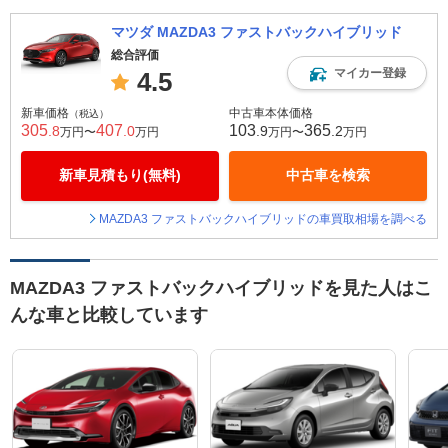
マツダ MAZDA3 ファストバックハイブリッド
総合評価
マイカー登録
4.5
新車価格
中古車本体価格
（税込）
305
407
103
365
.8
.0
.9
.2
万円〜
万円
万円〜
万円
新車見積もり(無料)
中古車を検索
MAZDA3 ファストバックハイブリッドの車買取相場を調べる
MAZDA3 ファストバックハイブリッドを見た人はこ
んな車と比較しています