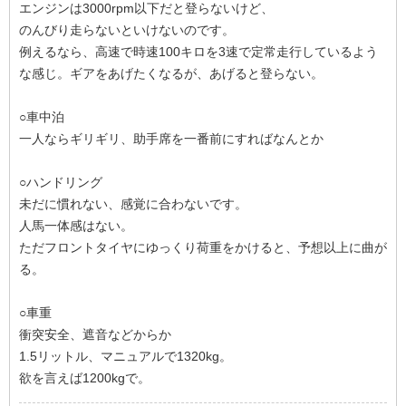
エンジンは3000rpm以下だと登らないけど、
のんびり走らないといけないのです。
例えるなら、高速で時速100キロを3速で定常走行しているよう
な感じ。ギアをあげたくなるが、あげると登らない。
○車中泊
一人ならギリギリ、助手席を一番前にすればなんとか
○ハンドリング
未だに慣れない、感覚に合わないです。
人馬一体感はない。
ただフロントタイヤにゆっくり荷重をかけると、予想以上に曲が
る。
○車重
衝突安全、遮音などからか
1.5リットル、マニュアルで1320kg。
欲を言えば1200kgで。