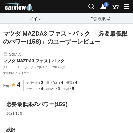
carview!
検索
通知
i
ログイン
ID新規取得
マツダ MAZDA3 ファストバック 「必要最低限
のパワー(15S)」のユーザーレビュー
Sgr
さん
マツダ MAZDA3 ファストバック
グレード：15S ツーリング(MT_1.5) 2019年式
乗車形式：マイカー
2
4
4
4
走行性能
乗り心地
燃費
評価
4
3
5
デザイン
積載性
価格
必要最低限のパワー(15S)
2021.11.9
総評