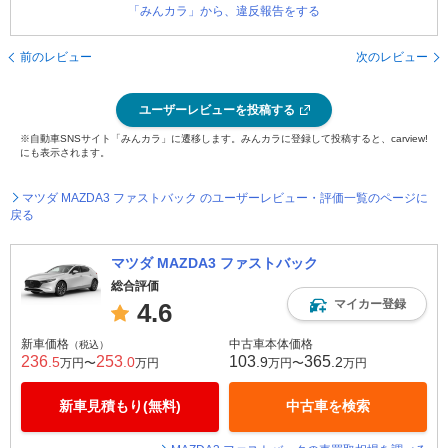
「みんカラ」から、違反報告をする
前のレビュー
次のレビュー
ユーザーレビューを投稿する
※自動車SNSサイト「みんカラ」に遷移します。みんカラに登録して投稿すると、carview!
にも表示されます。
マツダ MAZDA3 ファストバック のユーザーレビュー・評価一覧のページに
戻る
マツダ MAZDA3 ファストバック
総合評価
マイカー登録
4.6
新車価格
中古車本体価格
（税込）
236
253
103
365
.5
.0
.9
.2
万円〜
万円
万円〜
万円
新車見積もり(無料)
中古車を検索