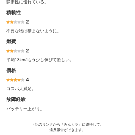
静粛性に優れている。
積載性
2
不要な物は積まないように。
燃費
2
平均13km/lもう少し伸びて欲しい。
価格
4
コスパ大満足。
故障経験
パッテリー上がり。
下記のリンクから「みんカラ」に遷移して、
違反報告ができます。