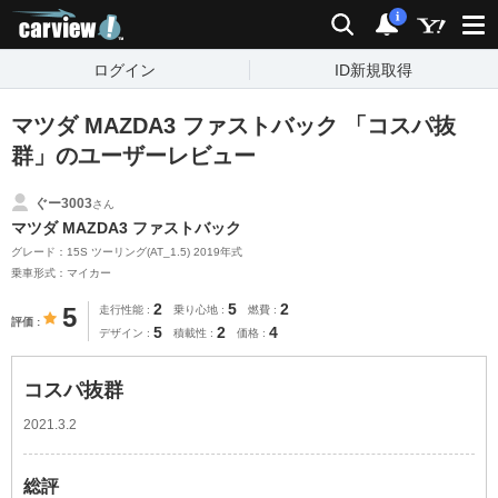
carview!
検索
通知
i
ログイン
ID新規取得
マツダ MAZDA3 ファストバック 「コスパ抜
群」のユーザーレビュー
ぐー3003
さん
マツダ MAZDA3 ファストバック
グレード：15S ツーリング(AT_1.5) 2019年式
乗車形式：マイカー
2
5
2
5
走行性能
乗り心地
燃費
評価
5
2
4
デザイン
積載性
価格
コスパ抜群
2021.3.2
総評