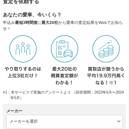
査定を依頼する
あなたの愛車、今いくら？
申込み
最短3時間後
に
最大20社
から愛車の査定結果をWebでお知ら
せ！
※1：本サービスで実施のアンケートより （回答期間：2023年6月〜2024
年5月）
メーカー