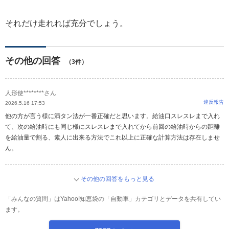
それだけ走れれば充分でしょう。
その他の回答
（3件）
人形使********さん
違反報告
2026.5.16 17:53
他の方が言う様に満タン法が一番正確だと思います。給油口スレスレまで入れ
て、次の給油時にも同じ様にスレスレまで入れてから前回の給油時からの距離
を給油量で割る、素人に出来る方法でこれ以上に正確な計算方法は存在しませ
ん。
その他の回答をもっと見る
「みんなの質問」はYahoo!知恵袋の「自動車」カテゴリとデータを共有してい
ます。