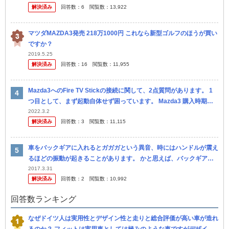
解決済み
回答数：
6
閲覧数：
13,922
マツダMAZDA3発売 218万1000円 これなら新型ゴルフのほうが買い
ですか？
2019.5.25
解決済み
回答数：
16
閲覧数：
11,955
Mazda3へのFire TV Stickの接続に関して、2点質問があります。 1
つ目として、まず起動自体せず困っています。 Mazda3 購入時期：2
021年3月 Mazda純正カーナビ使用 車体
2022.3.2
解決済み
回答数：
3
閲覧数：
11,115
車をバックギアに入れるとガガガという異音、時にはハンドルが震え
るほどの振動が起きることがあります。 かと思えば、バックギアに
入れても音や振動がないこともあります。 数ヶ月内に買い換 える予
2017.3.31
解決済み
回答数：
2
閲覧数：
10,992
定はあ...
回答数ランキング
なぜドイツ人は実用性とデザイン性と走りと総合評価が高い車が造れ