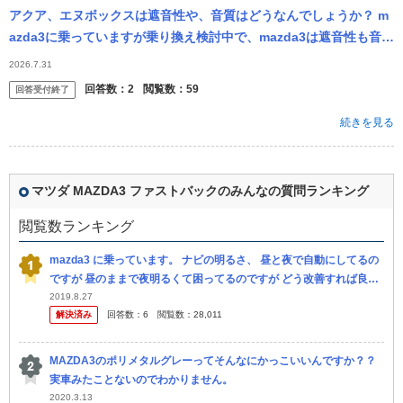
アクア、エヌボックスは遮音性や、音質はどうなんでしょうか？ m
azda3に乗っていますが乗り換え検討中で、mazda3は遮音性も音質
も良いなと感じているので、物足りなくなるのか気になっていま
2026.7.31
す。 大き
回答数：
2
閲覧数：
59
回答受付終了
続きを見る
マツダ MAZDA3 ファストバックのみんなの質問ランキング
閲覧数ランキング
mazda3 に乗っています。 ナビの明るさ、 昼と夜で自動にしてるの
ですが 昼のままで夜明るくて困ってるのですが どう改善すれば良い
か教えてください。 よろしくお願いします。
2019.8.27
解決済み
回答数：
6
閲覧数：
28,011
MAZDA3のポリメタルグレーってそんなにかっこいいんですか？？
実車みたことないのでわかりません。
2020.3.13