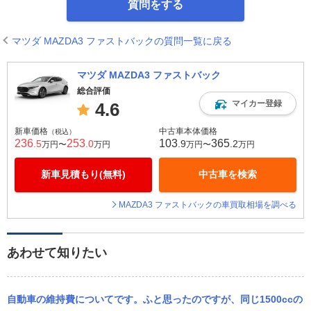
質問をする
マツダ MAZDA3 ファストバックの質問一覧に戻る
マツダ MAZDA3 ファストバック
総合評価
マイカー登録
4.6
新車価格
中古車本体価格
（税込）
236
253
103
365
.5
.0
.9
.2
万円〜
万円
万円〜
万円
新車見積もり(無料)
中古車を検索
MAZDA3 ファストバックの車買取相場を調べる
あわせて知りたい
自動車の維持費についてです。ふと思ったのですが、同じ1500ccの