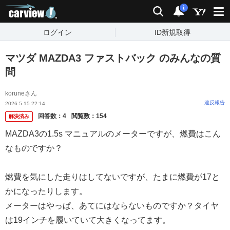
carview!
検索
通知
i
ログイン
ID新規取得
マツダ MAZDA3 ファストバック のみんなの質
問
koruneさん
違反報告
2026.5.15 22:14
回答数：
4
閲覧数：
154
解決済み
MAZDA3の1.5s マニュアルのメーターですが、燃費はこん
なものですか？
燃費を気にした走りはしてないですが、たまに燃費が17と
かになったりします。
メーターはやっぱ、あてにはならないものですか？タイヤ
は19インチを履いていて大きくなってます。