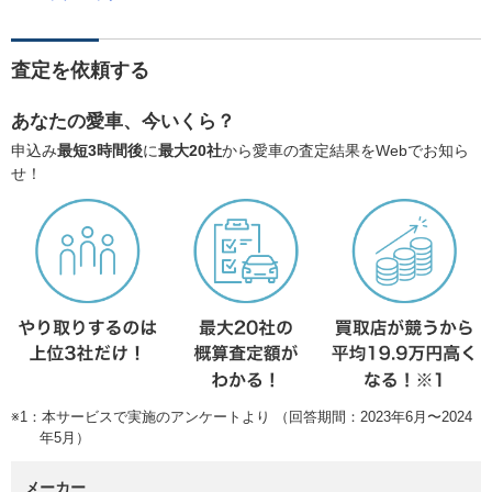
査定を依頼する
あなたの愛車、今いくら？
申込み
最短3時間後
に
最大20社
から愛車の査定結果をWebでお知ら
せ！
※1：本サービスで実施のアンケートより （回答期間：2023年6月〜2024
年5月）
メーカー