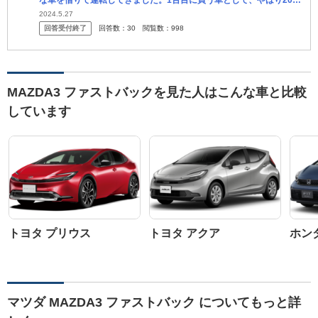
な車を借りて運転してきました。1台目に買う車として、やはり20代
の今しか乗れないような趣味性の高い車が欲しいです。 そこで両極
2024.5.27
回答受付終了
回答数：
30
閲覧数：
998
端...
MAZDA3 ファストバックを見た人はこんな車と比較
しています
トヨタ プリウス
トヨタ アクア
ホン
マツダ MAZDA3 ファストバック についてもっと詳