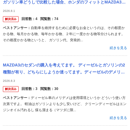
ガソリン車どうしで比較した場合、ホンダのフィットとMAZDA3と
ではどれくらい差がありますか？
2026.8.1
回答数：
4
閲覧数：
74
解決済み
ベストアンサー：
自動車を維持するために必要なお金というのは、その都度か
かる物、毎月かかる物、毎年かかる物、２年に一度かかる物等分けられます。
その都度かかる物というと、 ガソリン代、突発的...
続きを見る
MAZDA3のセダンの購入を考えてます。 ディーゼルとガソリンの2
種類が有り、どちらにしようか迷ってます。ディーゼルのデメリッ
トやメリットを教えて欲しいです。
2026.8.3
回答数：
3
閲覧数：
30
解決済み
ベストアンサー：
ディーゼル車のメリデメは使用環境というか どういう使い方
次第ですよ。 軽油はガソリンよりも少し安いけど、 クリーンディーゼルはエン
ジンオイル汚れるし 煤も溜まる（マツダに限...
続きを見る