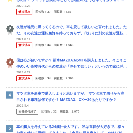
るのか？ フィットは実用車としては極みのような車ですがデザイン
性はないです。 MAZDA3とレクサスUXは独特なデザイン性は素敵で
2020.1.28
解決済み
回答数：
37
閲覧数：
724
す...
友達が地元に帰ってくるので、車を貸して欲しいと言われました。た
だ、その友達は運転免許を持っておらず、代わりに別の友達が運転す
るとのことです。 しかし、友達の友達とは面識がありません。しか
2024.8.11
解決済み
回答数：
34
閲覧数：
1,563
も、運転...
僕は心が狭いですか？ 新車MAZDA3のMTを購入しました。そこそこ
仲のいい高校時代からの友達が「見せて欲しい」というので家に呼ん
だんですが、「ちょっと運転させて欲しい」と言われて、正直嫌だっ
2023.6.22
解決済み
回答数：
34
閲覧数：
2,368
た...
マツダ車を新車で購入しようと思いますが、 マツダ車で周りから注
目される車種は何ですか？ MAZDA3、CXー30あたりですか？
2022.5.4
回答受付終了
回答数：
32
閲覧数：
1,076
車の購入を考えている24歳社会人です。 私は運転が大好きで、様々