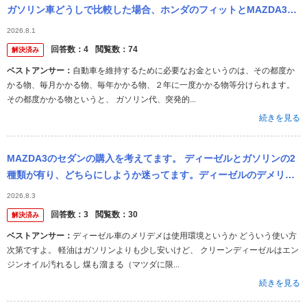
ガソリン車どうしで比較した場合、ホンダのフィットとMAZDA3と
ではどれくらい差がありますか？
2026.8.1
回答数：
4
閲覧数：
74
解決済み
ベストアンサー：
自動車を維持するために必要なお金というのは、その都度か
かる物、毎月かかる物、毎年かかる物、２年に一度かかる物等分けられます。
その都度かかる物というと、 ガソリン代、突発的...
続きを見る
MAZDA3のセダンの購入を考えてます。 ディーゼルとガソリンの2
種類が有り、どちらにしようか迷ってます。ディーゼルのデメリッ
トやメリットを教えて欲しいです。
2026.8.3
回答数：
3
閲覧数：
30
解決済み
ベストアンサー：
ディーゼル車のメリデメは使用環境というか どういう使い方
次第ですよ。 軽油はガソリンよりも少し安いけど、 クリーンディーゼルはエン
ジンオイル汚れるし 煤も溜まる（マツダに限...
続きを見る