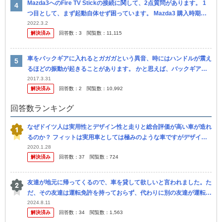
Mazda3へのFire TV Stickの接続に関して、2点質問があります。 1
つ目として、まず起動自体せず困っています。 Mazda3 購入時期：2
021年3月 Mazda純正カーナビ使用 車体
2022.3.2
解決済み
回答数：
3
閲覧数：
11,115
車をバックギアに入れるとガガガという異音、時にはハンドルが震え
るほどの振動が起きることがあります。 かと思えば、バックギアに
入れても音や振動がないこともあります。 数ヶ月内に買い換 える予
2017.3.31
解決済み
回答数：
2
閲覧数：
10,992
定はあ...
回答数ランキング
なぜドイツ人は実用性とデザイン性と走りと総合評価が高い車が造れ
るのか？ フィットは実用車としては極みのような車ですがデザイン
性はないです。 MAZDA3とレクサスUXは独特なデザイン性は素敵で
2020.1.28
解決済み
回答数：
37
閲覧数：
724
す...
友達が地元に帰ってくるので、車を貸して欲しいと言われました。た
だ、その友達は運転免許を持っておらず、代わりに別の友達が運転す
るとのことです。 しかし、友達の友達とは面識がありません。しか
2024.8.11
解決済み
回答数：
34
閲覧数：
1,563
も、運転...