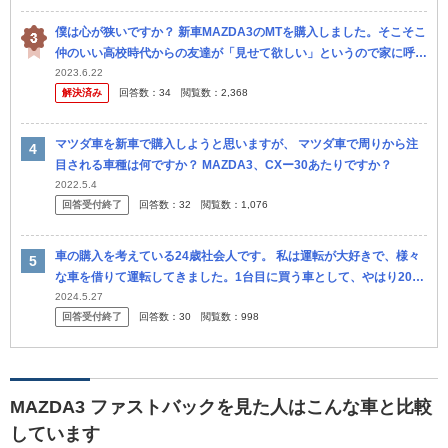
僕は心が狭いですか？ 新車MAZDA3のMTを購入しました。そこそこ
仲のいい高校時代からの友達が「見せて欲しい」というので家に呼ん
だんですが、「ちょっと運転させて欲しい」と言われて、正直嫌だっ
2023.6.22
解決済み
回答数：
34
閲覧数：
2,368
た...
マツダ車を新車で購入しようと思いますが、 マツダ車で周りから注
目される車種は何ですか？ MAZDA3、CXー30あたりですか？
2022.5.4
回答受付終了
回答数：
32
閲覧数：
1,076
車の購入を考えている24歳社会人です。 私は運転が大好きで、様々
な車を借りて運転してきました。1台目に買う車として、やはり20代
の今しか乗れないような趣味性の高い車が欲しいです。 そこで両極
2024.5.27
回答受付終了
回答数：
30
閲覧数：
998
端...
MAZDA3 ファストバックを見た人はこんな車と比較
しています