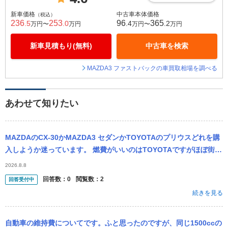
新車価格
中古車本体価格
（税込）
236
253
96
365
.5
.0
.4
.2
万円〜
万円
万円〜
万円
新車見積もり(無料)
中古車を検索
MAZDA3 ファストバックの車買取相場を調べる
あわせて知りたい
MAZDAのCX-30かMAZDA3 セダンかTOYOTAのプリウスどれを購
入しようか迷っています。 燃費がいいのはTOYOTAですがほぼ街乗
りのため、そんなに燃費は気にしなくてもいいのかなと思...
2026.8.8
回答数：
0
閲覧数：
2
回答受付中
続きを見る
自動車の維持費についてです。ふと思ったのですが、同じ1500ccの