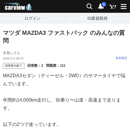
carview!
検索
通知
i
ログイン
ID新規取得
マツダ MAZDA3 ファストバック のみんなの質
問
名無しさん
違反報告
2026.5.4 20:47
回答数：
2
閲覧数：
111
回答受付終了
MAZDA3セダン（ディーゼル・2WD）のサマータイヤで悩
んでいます。
年間約14,000km走行し、街乗り〜山道・高速まで走りま
す。
以下の2つで迷っています。