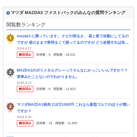
マツダ MAZDA3 ファストバックのみんなの質問ランキング
閲覧数ランキング
mazda3 に乗っています。 ナビの明るさ、 昼と夜で自動にしてるの
ですが 昼のままで夜明るくて困ってるのですが どう改善すれば良い
か教えてください。 よろしくお願いします。
2019.8.27
解決済み
回答数：
6
閲覧数：
28,011
MAZDA3のポリメタルグレーってそんなにかっこいいんですか？？
実車みたことないのでわかりません。
2020.3.13
解決済み
回答数：
6
閲覧数：
13,922
マツダMAZDA3発売 218万1000円 これなら新型ゴルフのほうが買い
ですか？
2019.5.25
解決済み
回答数：
16
閲覧数：
11,955