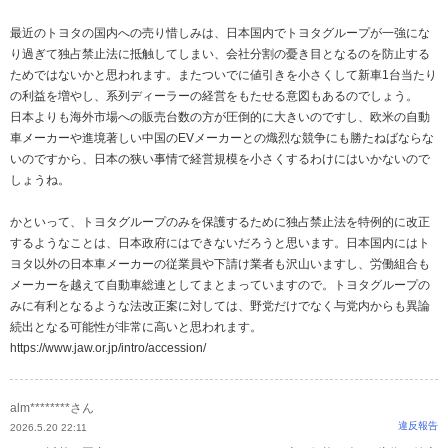
最近のトヨタの国内への売り惜しみは、日本国内でトヨタグループが一強にな
り過ぎて独占禁止法に抵触してしまい、会社分割の憂き目となるのを防止する
ためではないかと思われます。またついでに値引きを小さくして新車1台当たり
の利益を増やし、系列ディーラーの経営をもたせる意図もあるのでしょう。
日本よりも海外市場への販売台数の方が圧倒的に大きいのですし、欧米の自動
車メーカーや進境著しい中国のEVメーカーとの熾烈な競争にも勝たねばならな
いのですから、日本の狭い事情で経営規模を小さくするわけにはいかないので
しょうね。
かといって、トヨタグループのみを保護するために独占禁止法を特例的に改正
するようなことは、日本政府にはできないだろうと思います。日本国内にはト
ヨタ以外の日本車メーカーの従業員や下請け業者も沢山いますし、労働組合も
メーカーを越えて自動車総連としてまとまっていますので。トヨタグループの
みに有利となるような法改正案に対しては、野党だけでなく与党内からも異論
続出となる可能性が非常に高いと思われます。
https://www.jaw.or.jp/intro/accession/
alm********さん
違反報告
2026.5.20 22:11