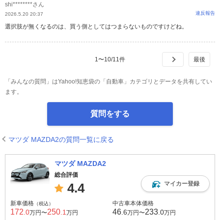
shi********さん
違反報告
2026.5.20 20:37
選択肢が無くなるのは、買う側としてはつまらないものですけどね。
1
〜
10
/
11
件
「みんなの質問」はYahoo!知恵袋の「自動車」カテゴリとデータを共有してい
ます。
質問をする
マツダ MAZDA2の質問一覧に戻る
マツダ MAZDA2
総合評価
マイカー登録
4.4
新車価格
中古車本体価格
（税込）
172
250
46
233
.0
.1
.6
.0
万円〜
万円
万円〜
万円