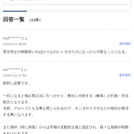
回答一覧
（11件）
mut********さん
違反報告
2026.5.21 08:09
受注停止や納期長いのばかりなのにトヨタだけになったら大変なことになる。
uro********さん
違反報告
2026.5.21 07:56
絶対に必要です。
一社になると独占禁止法に引っかかり、数社に分割する（解体）の行政・司法
処分となります。
当然、グループとなる事も禁じられるので、ホンダやスズキなどの他社が復活
する事になります。
また海外（特に米国）からは市場の支配的立場と認定され、様々な規制や制限
をかけられます。