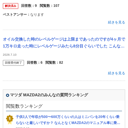
んが...
回答数：
9
閲覧数：
107
解決済み
ベストアンサー：
なります
続きを見る
オイル交換した時のレベルゲージは上限まであったのですが4ヶ月で
1万キロ走った時にレベルゲージみたら8分目ぐらいでした こんなに
減るのおかしいですが？ 5年落ちのMAZDA2です
2026.7.10
回答数：
6
閲覧数：
82
回答受付終了
続きを見る
マツダ MAZDA2のみんなの質問ランキング
閲覧数ランキング
子供3人で年収が500〜600万くらいの人はミニバンを20年くらい乗
らないと厳しいですか？ なんとなくMAZDA2のマニュアル車に乗り