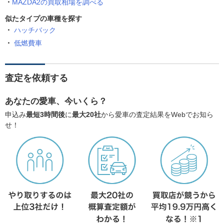
MAZDA2の買取相場を調べる
似たタイプの車種を探す
ハッチバック
低燃費車
査定を依頼する
あなたの愛車、今いくら？
申込み
最短3時間後
に
最大20社
から愛車の査定結果をWebでお知ら
せ！