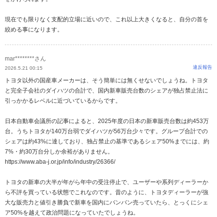
現在でも限りなく支配的立場に近いので、これ以上大きくなると、自分の首を
絞める事になります。
mar********さん
違反報告
2026.5.21 00:15
トヨタ以外の国産車メーカーは、そう簡単には無くせないでしょうね。トヨタ
と完全子会社のダイハツの合計で、国内新車販売台数のシェアが独占禁止法に
引っかかるレベルに近づいているからです。
日本自動車会議所の記事によると、2025年度の日本の新車販売台数は約453万
台。うちトヨタが140万台弱でダイハツが56万台少々です。グループ合計での
シェアは約43%に達しており、独占禁止の基準であるシェア50%までには、約
7%・約30万台分しか余裕がありません。
https://www.aba-j.or.jp/info/industry/26366/
トヨタの新車の大半が年がら年中の受注停止で、ユーザーや系列ディーラーか
ら不評を買っている状態でこれなのです。昔のように、トヨタディーラーが強
大な販売力と値引き勝負で新車を国内にバンバン売っていたら、とっくにシェ
ア50%を越えて政治問題になっていたでしょうね。