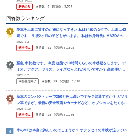
っきりした一段と綺麗なソウルレッドを見かけますが どのようにあ
2023.10.25
解決済み
回答数：
9
閲覧数：
5,507
の美...
回答数ランキング
愛車を旦那に貸すのが嫌になってきた 私は34歳の女性で、旦那は42
歳です。 生後2ヶ月の子どもがいます。 私は独身時代にMAZDAのM
AZDA2を新車で買いました。 まだ2年しか経っていません。 私
2022.3.2
解決済み
回答数：
31
閲覧数：
1,508
至急 車 比較です。 今度 往復で10時間くらいの車移動をします。 デ
ミオ、アクア、ヤリス、ライズならどれがいいですか？ 高速使いま
す。4人です。 よろしくお願いします
2024.8.2
回答受付終了
回答数：
29
閲覧数：
1,018
新車のコンパクトカーで250万円は高いですか？普通ですか？ ガソリ
ン車ですが、最新の安全装備やカーナビなど、オプションをたくさん
つけた場合です。税金などの諸費用込みの値段です。
2025.2.19
解決済み
回答数：
28
閲覧数：
1,276
車のMTは本当に楽しいのでしょうか？ オデッセイの車検が迫ってい