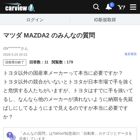
carview!
検索
通知
i
ログイン
ID新規取得
マツダ MAZDA2 のみんなの質問
chi********さん
違反報告
2026.5.20 20:22
回答数：
11
閲覧数：
179
回答受付終了
トヨタ以外の国産車メーカーって本当に必要ですか？
トヨタ以外の競合がいないとトヨタが日本市場で手を抜く
と危惧する人たちがいますが、トヨタはすでに手を抜いて
るし、なんなら他のメーカーが潰れないように納期を先延
ばしにしてるようにまで見えるのですが本当に必要です
か？
「みんなの質問」はYahoo!知恵袋の「自動車」カテゴリとデータを
共有しています。