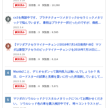
たいなぁと思っているのですが大学費用と老後を考えたら30年乗...
2022.3.18
解決済み
回答数：
8
閲覧数：
10,260
cx3を商談中です。 プラチナクォーツメタリックかセラミックメタリ
ックで悩んでいます。 最初はプラチナ一択だったのですが、偶然見
かけたMAZDA2のプラチナが光の加減かベタッとしたベージュのよ...
2022.3.4
解決済み
回答数：
3
閲覧数：
9,595
【マツダアクセラマイナーチェンジ2016年7月14日発売F-88】 マツ
ダは新型アクセラのビックマイナーチェンジを2016年7月14日に行
う予定だ！最大の目玉は1.5L ディーゼルエンジン搭載だ...
2016.6.29
解決済み
回答数：
9
閲覧数：
6,114
Mazda2こと、デミオセダンって国内投入は無いんでしょうか？ 先
日、ロードスターの試乗と見積を貰いに行った所混雑していまして待
っている間にデミオの試乗と見積もりをしてもらいました。これが結
2015.5.30
解決済み
回答数：
6
閲覧数：
5,671
構走...
マツダのソウルレッドクリスタルメタリックについてお聞かせくださ
い。 ソウルレッド色の車を購入検討中です。 時々コントラストがは