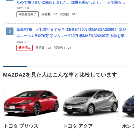
たので知り合いに売却しました。 燃費も悪かったし、一人で乗るこ
とが多く無駄を感じていたので、「モノは試しで一回MTの車でも乗
2023.7.8
回答受付終了
回答数：
27
閲覧数：
515
って...
新車MT車、どれ乗りますか？ ①BRZ/420万 ②MAZDA3/360万 ③ジ
ムニーシエラ/270万 ④ジムニー/230万 ⑤MAZDA2/230万 大学を卒業
して、4月から政令指定都市の市...
2025.9.7
解決済み
回答数：
23
閲覧数：
724
MAZDA2を見た人はこんな車と比較しています
トヨタ プリウス
トヨタ アクア
ホン