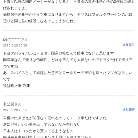
トヨタ以外の国内メーカーがなくなると、トヨタの車の価格が今の2倍位に値上
げされますよ。
価格競争の相手がドイツ車になりますから、ヤリスはフォルクワーゲンのポロ
辺りと同じ位の値段になるでしょうからね。
per********さん
違反報告
2026.5.20 20:56
トヨタのライバルはトヨタ、国産他社なんて眼中にないと思います
国産車なんて売りは信頼性、どれを選んでも大差ないのでトヨタだけで成り立
つですね
あ、スパイスとして卓越した意匠とロータリーの技術を持ったマツダは欲しい
です
後は輸入車でOK
非公開さん
違反報告
2026.5.20 20:55
車種の出来ばえが関係なく売れるのってトヨタ車だけですよね
逆に他社がいい車を出してもなかなか売れない
日本人はトヨタだから買ってるようなもの
毎月毎月車種別売上ランキング上位はトヨタ車ばかり