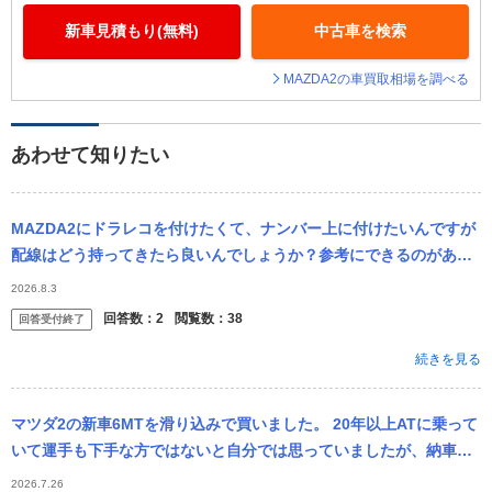
新車見積もり(無料)
中古車を検索
MAZDA2の車買取相場を調べる
あわせて知りたい
MAZDA2にドラレコを付けたくて、ナンバー上に付けたいんですが
配線はどう持ってきたら良いんでしょうか？参考にできるのがあれ
ば参考にしたいです。
2026.8.3
回答数：
2
閲覧数：
38
回答受付終了
続きを見る
マツダ2の新車6MTを滑り込みで買いました。 20年以上ATに乗って
いて運手も下手な方ではないと自分では思っていましたが、納車し
てから約1ヶ月、通勤車ではないので毎日乗ってるわけではありませ
2026.7.26