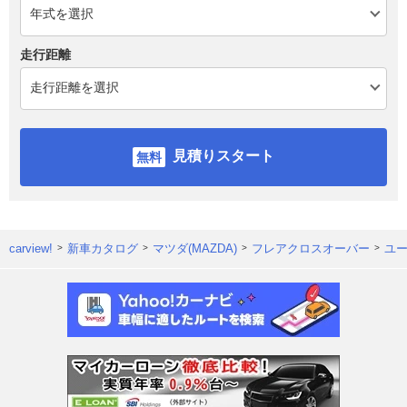
走行距離
見積りスタート
carview!
新車カタログ
マツダ(MAZDA)
フレアクロスオーバー
ユ