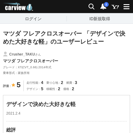
carview!
検索
通知
i
ログイン
ID新規取得
マツダ フレアクロスオーバー 「デザインで決
めた大好きな軽」のユーザーレビュー
Crusher_TAKU
さん
マツダ フレアクロスオーバー
グレード：XT(CVT_0.66) 2014年式
乗車形式：家族所有
4
2
3
5
走行性能
乗り心地
燃費
評価
5
2
2
デザイン
積載性
価格
デザインで決めた大好きな軽
2021.2.4
総評