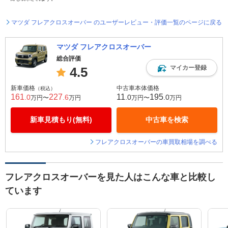
マツダ フレアクロスオーバー のユーザーレビュー・評価一覧のページに戻る
マツダ フレアクロスオーバー
総合評価
マイカー登録
4.5
新車価格
中古車本体価格
（税込）
161
227
11
195
.0
.6
.0
.0
万円〜
万円
万円〜
万円
新車見積もり(無料)
中古車を検索
フレアクロスオーバーの車買取相場を調べる
フレアクロスオーバーを見た人はこんな車と比較し
ています