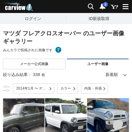
carview!
検索
通知
i
ログイン
ID新規取得
マツダ フレアクロスオーバー のユーザー画像
ギャラリー
みんカラで投稿された画像です
メーカー公式画像
ユーザー画像
絞り込み結果：
338
枚
2014年1月 〜 デビュー
カラー
内装・外装