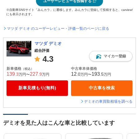
ユーザーレビューを投稿する
※自動車SNSサイト「みんカラ」に遷移します。みんカラに登録して投稿すると、carview!
にも表示されます。
マツダ デミオ のユーザーレビュー・評価一覧のページに戻る
マツダ デミオ
総合評価
マイカー登録
4.3
新車価格
中古車本体価格
（税込）
139
227
12
193
.3
.9
.0
.5
万円〜
万円
万円〜
万円
新車見積もり(無料)
中古車を検索
デミオの車買取相場を調べる
デミオを見た人はこんな車と比較しています