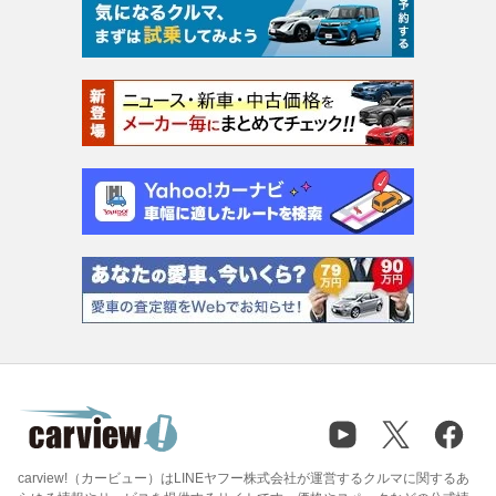
carview!（カービュー）はLINEヤフー株式会社が運営するクルマに関するあ