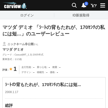
carview!
検索
通知
i
ログイン
ID新規取得
マツダ デミオ 「ｼｰﾄの背もたれが、170ｾﾝﾁの私
には短...」のユーザーレビュー
ニックネーム非公開
さん
マツダ デミオ
グレード：Casual(MT_1.3) 2005年式
乗車形式：その他
-
-
-
1
走行性能
乗り心地
燃費
評価
-
-
-
デザイン
積載性
価格
ｼｰﾄの背もたれが、170ｾﾝﾁの私には短...
2008.1.17
総評