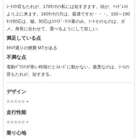
ｼｰﾄの背もたれが、170ｾﾝﾁの私には短すぎます。頭が、ﾍｯﾄﾞﾚｽﾄ
より上に来ます。160ｾﾝﾁの方は、最適ですが・・・。150～190
ｾﾝﾁ対応は、嘘。対応はｽﾗｲﾄﾞ･ﾘﾌﾄ量のみ。ｼｰﾄそのものは、ダ
メ。身長に合わせて、選べるようにして欲しい。
満足している点
ｶﾀﾛｸ通りの燃費 MTがある
不満な点
電動ﾊﾟﾜｽﾃが寒い時期だとｽﾑｰｽﾞに動かない。最悪なのは、ｼｰﾄの
背もたれが、短すぎる。
デザイン
-
走行性能
-
乗り心地