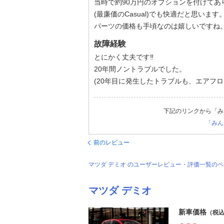
当時で約90万円のオプションを付けて
(最廉価のCasual)でも快適だと思います
パーツの価格も手頃なのは嬉しいですね
故障経験
とにかく丈夫です‼️
20年間ノントラブルでした。
(20年目に発生したトラブルも、エアフ
下記のリンクから「み
「みん
前のレビュー
マツダ デミオ のユーザーレビュー・評価一覧の
マツダ デミオ
新車価格
（税