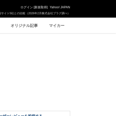
ログイン
[
新規取得
]
Yahoo! JAPAN
サイト5社との比較（2026年2月株式会社プラグ調べ）
オリジナル記事
マイカー