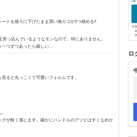
ユ
ートを後ろに下げたまま買い物カゴが3つ積める‼️
※
片足突っ込んでいるようなモンなので、特にありません。
一つずつあったら嬉しい...
ロ
ら見ると丸っこくて可愛いフォルムです。
ん。
ングが軽く感じます。確かにハンドルのアソビはすくなめか