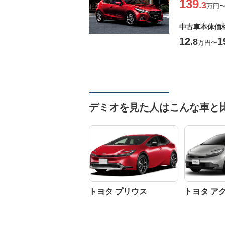
139
.3
万円
中古車本体価
12
1
.8
万円
〜
デミオを見た人はこんな車と
トヨタ プリウス
トヨタ ア