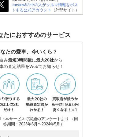
carview!の中の人がクルマ情報をポス
トする公式アカウント
（外部サイト）
なたにおすすめのサービス
あなたの愛車、今いくら？
込み
最短3時間後
に
最大20社
から
車の査定結果をWebでお知らせ！
スズキ アルト
スズキ スイフト
ト
1：本サービスで実施のアンケートより （回
答期間：2023年6月〜2024年5月）