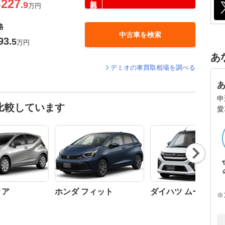
227
.9
〜
万円
格
中古車を検索
93
.5
万円
あ
デミオの車買取相場を調べる
申
比較しています
愛
Nex
t
クア
ホンダ フィット
ダイハツ ムーヴ
※