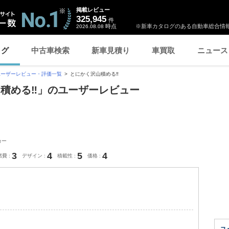
掲載レビュー
325,945
件
時点
※新車カタログのある自動車総合情報
2026.08.08
ログ
中古車検索
新車見積り
車買取
ニュース
ユーザーレビュー・評価一覧
とにかく沢山積める‼️
山積める‼️」のユーザーレビュー
カー
3
4
5
4
燃費
デザイン
積載性
価格