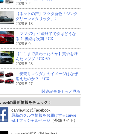
2026.7.2
【ネットの声】マツダ新色「ジンク
グリーンメタリック」に...
2026.6.18
「マツダ2」生産終了で次はどうな
る？ 後継は次期「CX...
2026.6.9
【ここまで変わったのか】賛否を呼
んだマツダ「CX-60...
2026.5.28
「安売りマツダ」のイメージはなぜ
消えたのか？ 「CX-...
2026.5.27
関連記事をもっと見る
rview!の最新情報をチェック！
carview!公式Facebook
最新のクルマ情報をお届けするcarvie
w!オフィシャルページ
（外部サイト）
carview!公式X（旧Twitter）