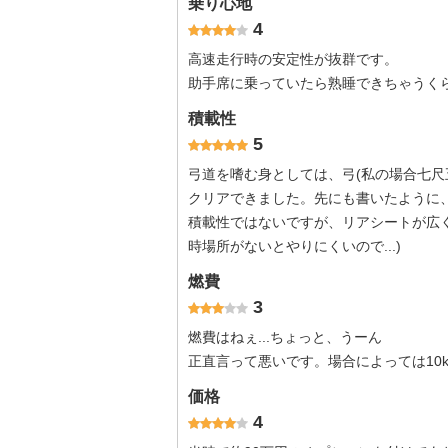
乗り心地
4
高速走行時の安定性が抜群です。
助手席に乗っていたら熟睡できちゃうくら
積載性
5
弓道を嗜む身としては、弓(私の場合七尺五
クリアできました。先にも書いたように
積載性ではないですが、リアシートが広
時場所がないとやりにくいので...)
燃費
3
燃費はねぇ...ちょっと、うーん
正直言って悪いです。場合によっては10k
価格
4