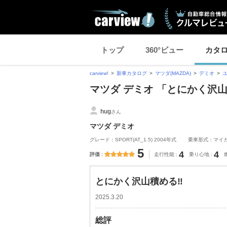
トップ
360°ビュー
カタ
carview!
新車カタログ
マツダ(MAZDA)
デミオ
マツダ デミオ 「とにかく沢
hug
さん
マツダ デミオ
グレード：SPORT(AT_1.5) 2004年式
乗車形式：マイ
5
4
4
評価
走行性能
乗り心地
とにかく沢山積める‼️
2025.3.20
総評