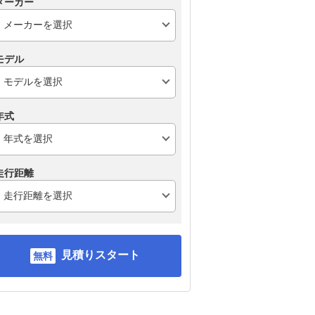
メーカー
モデル
年式
走行距離
見積りスタート