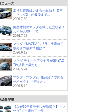
連ニュース
走りと質感はいまも一級品！ 名車
「マツダ2」が最後まで...
2026.7.30
倒産寸前のマツダを救った立役者！
わずか3800mmで...
2026.7.28
マツダ「MAZDA2」8月に生産終了
販売店の最新情報は？
2026.6.12
マツダ デミオとアクセラがSKYAC
TIV搭載で得たも...
2026.5.24
マツダ「マツダ2」生産終了で問合
せ相次ぐ！ 「デミオ」...
2026.5.19
連編集記事
【なぜ10年超モデルが急増？】「マ
ツダ2」生産終了で見...