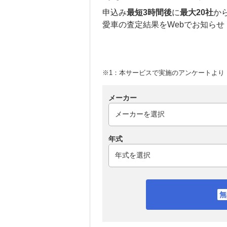
申込み
最短3時間後
に
最大20社
か
愛車の査定結果をWebでお知らせ
※1：本サービスで実施のアンケートより （
メーカー
年式