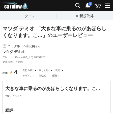
carview!
検索
通知
i
ログイン
ID新規取得
マツダ デミオ 「大きな車に乗るのがあほらし
くなります。こ...」のユーザーレビュー
ニックネーム非公開
さん
マツダ デミオ
グレード：Casual(AT_1.3) 2005年式
乗車形式：その他
-
-
-
4
走行性能
乗り心地
燃費
評価
-
-
-
デザイン
積載性
価格
大きな車に乗るのがあほらしくなります。こ...
2005.10.17
総評