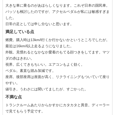
大きな車に乗るのがあほらしくなります。これぞ日本の国民車。
パッソも検討したのですが、アクセルペダルが私には敏感すぎま
した。
日常の足としては申し分ないと思います。
満足している点
燃費。購入時は13km/l行くか行かないかというところでしたが。
最近は16km/l以上走るようになりました。
外観。見慣れるとなかなか愛着のもてる顔つきをしてます。マツ
ダの赤はきれい。
視界。広くてきもちいい。エアコンもよく効く。
ペダル。素直な踏み加減です。
座席。後部座席は座面が高く、リクライニングもついていて座り
やすい。
値引き。うわさには聞いてましたが、すごかった。
不満な点
トランクルームあたりからかすかにカタカタと異音。ディーラー
で見てもらう予定です。