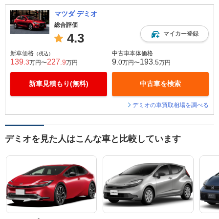
マツダ デミオ
総合評価
マイカー登録
4.3
新車価格
中古車本体価格
（税込）
139
227
9
193
.3
.9
.0
.5
万円〜
万円
万円〜
万円
新車見積もり(無料)
中古車を検索
デミオの車買取相場を調べる
デミオを見た人はこんな車と比較しています