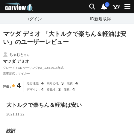
carview!
検索
通知
i
ログイン
ID新規取得
マツダ デミオ 「大トルクで楽ちん＆軽油は安
い」のユーザーレビュー
ちゃむと
さん
マツダ デミオ
グレード：XD ツーリング(AT_1.5) 2014年式
乗車形式：マイカー
4
3
4
4
走行性能
乗り心地
燃費
評価
4
3
4
デザイン
積載性
価格
大トルクで楽ちん＆軽油は安い
2021.11.22
総評