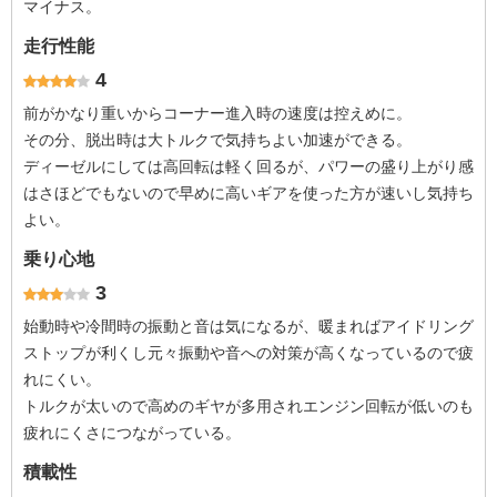
マイナス。
走行性能
4
前がかなり重いからコーナー進入時の速度は控えめに。
その分、脱出時は大トルクで気持ちよい加速ができる。
ディーゼルにしては高回転は軽く回るが、パワーの盛り上がり感
はさほどでもないので早めに高いギアを使った方が速いし気持ち
よい。
乗り心地
3
始動時や冷間時の振動と音は気になるが、暖まればアイドリング
ストップが利くし元々振動や音への対策が高くなっているので疲
れにくい。
トルクが太いので高めのギヤが多用されエンジン回転が低いのも
疲れにくさにつながっている。
積載性