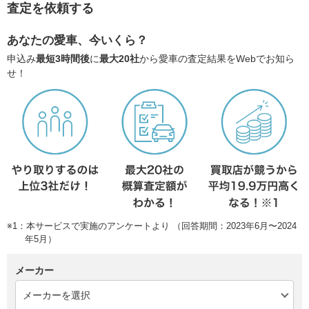
査定を依頼する
あなたの愛車、今いくら？
申込み
最短3時間後
に
最大20社
から愛車の査定結果をWebでお知ら
せ！
※1：本サービスで実施のアンケートより （回答期間：2023年6月〜2024
年5月）
メーカー