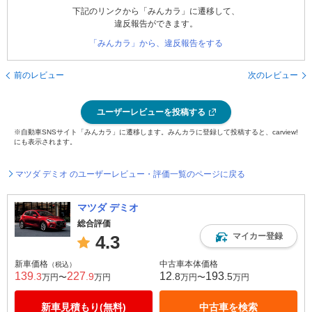
下記のリンクから「みんカラ」に遷移して、
違反報告ができます。
「みんカラ」から、違反報告をする
前のレビュー
次のレビュー
ユーザーレビューを投稿する
※自動車SNSサイト「みんカラ」に遷移します。みんカラに登録して投稿すると、carview!
にも表示されます。
マツダ デミオ のユーザーレビュー・評価一覧のページに戻る
マツダ デミオ
総合評価
マイカー登録
4.3
新車価格
中古車本体価格
（税込）
139
227
12
193
.3
.9
.8
.5
万円〜
万円
万円〜
万円
新車見積もり(無料)
中古車を検索