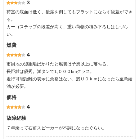
3
荷室の底面は低く、後席を倒してもフラットにならず段差ができ
る。
カーゴステップの段差が高く、重い荷物の積み下ろしはしづら
い。
燃費
4
市街地の短距離ばかりだと燃費は予想以上に落ちる。
長距離は優秀。満タンで1,０００kmクラス。
走行可能距離の表示に余裕はない。残り０ｋｍになったら至急給
油が必要。
価格
4
故障経験
７年乗って右前スピーカーが不調になったぐらい。