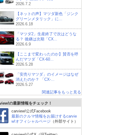
2026.7.2
【ネットの声】マツダ新色「ジンク
グリーンメタリック」に...
2026.6.18
「マツダ2」生産終了で次はどうな
る？ 後継は次期「CX...
2026.6.9
【ここまで変わったのか】賛否を呼
んだマツダ「CX-60...
2026.5.28
「安売りマツダ」のイメージはなぜ
消えたのか？ 「CX-...
2026.5.27
関連記事をもっと見る
rview!の最新情報をチェック！
carview!公式Facebook
最新のクルマ情報をお届けするcarvie
w!オフィシャルページ
（外部サイト）
carview!公式X（旧Twitter）