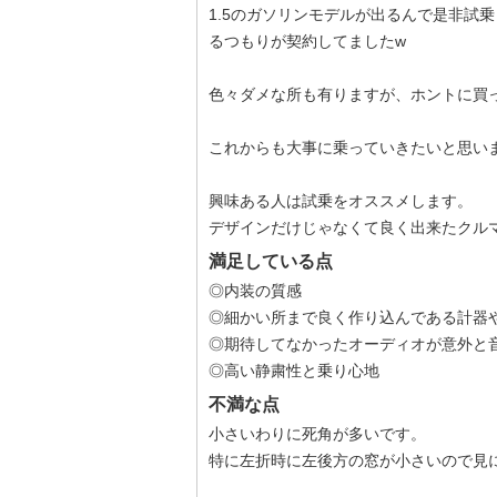
1.5のガソリンモデルが出るんで是非試
るつもりが契約してましたw
色々ダメな所も有りますが、ホントに買
これからも大事に乗っていきたいと思い
興味ある人は試乗をオススメします。
デザインだけじゃなくて良く出来たクル
満足している点
◎内装の質感
◎細かい所まで良く作り込んである計器
◎期待してなかったオーディオが意外と
◎高い静粛性と乗り心地
不満な点
小さいわりに死角が多いです。
特に左折時に左後方の窓が小さいので見