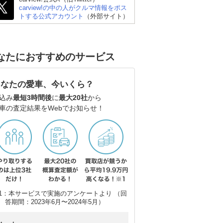
carview!の中の人がクルマ情報をポス
トする公式アカウント
（外部サイト）
なたにおすすめのサービス
あなたの愛車、今いくら？
込み
最短3時間後
に
最大20社
から
車の査定結果をWebでお知らせ！
1：本サービスで実施のアンケートより （回
答期間：2023年6月〜2024年5月）