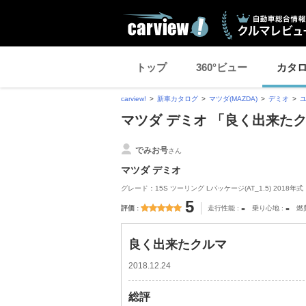
トップ
360°ビュー
カタ
carview!
新車カタログ
マツダ(MAZDA)
デミオ
マツダ デミオ 「良く出来た
でみお号
さん
マツダ デミオ
グレード：15S ツーリング Lパッケージ(AT_1.5) 2018年式
5
-
-
評価
走行性能
乗り心地
燃
良く出来たクルマ
2018.12.24
総評