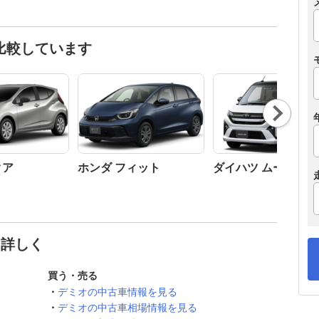
比較しています
Nex
t
クア
ホンダ フィット
ダイハツ ムーヴ
と詳しく
買う・売る
デミオの中古車情報を見る
デミオの中古車相場情報を見る