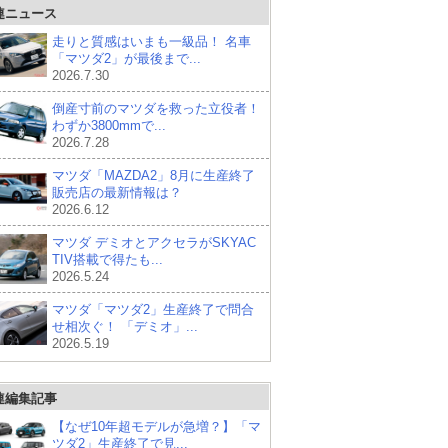
連ニュース
走りと質感はいまも一級品！ 名車
「マツダ2」が最後まで...
2026.7.30
倒産寸前のマツダを救った立役者！
わずか3800mmで...
2026.7.28
マツダ「MAZDA2」8月に生産終了
販売店の最新情報は？
2026.6.12
マツダ デミオとアクセラがSKYAC
TIV搭載で得たも...
2026.5.24
マツダ「マツダ2」生産終了で問合
せ相次ぐ！ 「デミオ」...
2026.5.19
連編集記事
【なぜ10年超モデルが急増？】「マ
ツダ2」生産終了で見...