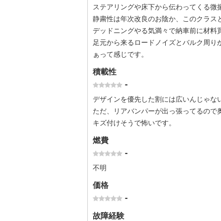
ステアリングや床下から伝わってくる微
静粛性は年次改良のお陰か、このクラス
デッドニングやる気満々で納車前に材料
足元から来るロードノイズとバルク周り
ぁって感じです。
積載性
-
デザインを優先した割には広いんじゃな
ただ、リアバンパーが出っ張ってるので
キズ付けそうで怖いです。
燃費
-
不明
価格
-
故障経験