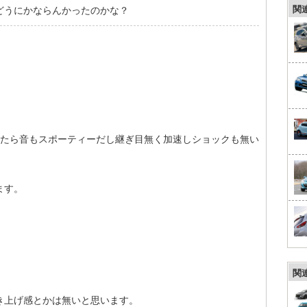
関
どうにかならんかったのかな？
。
したら音もスポーティーだし継ぎ目無く加速しショックも無い
ます。
関
き上げ感とかは無いと思います。