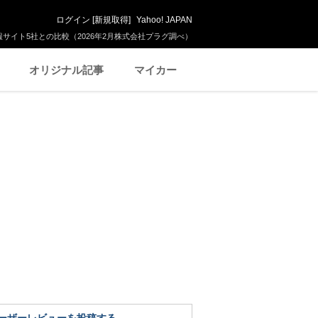
ログイン
[
新規取得
]
Yahoo! JAPAN
サイト5社との比較（2026年2月株式会社プラグ調べ）
オリジナル記事
マイカー