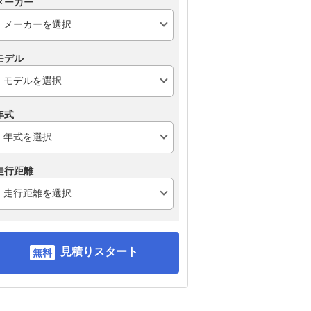
メーカー
モデル
年式
スズキ アルト
スズキ スイフト
ト
走行距離
見積りスタート