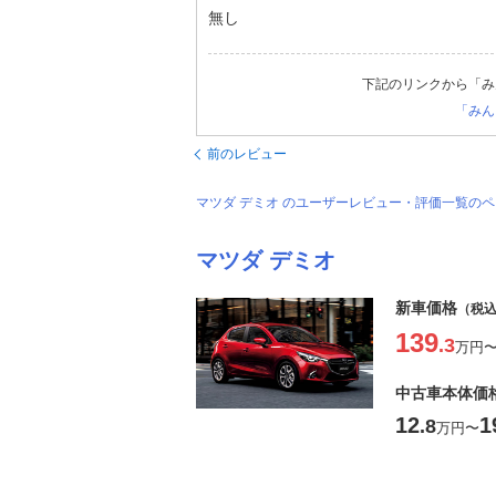
無し
下記のリンクから「み
「みん
前のレビュー
マツダ デミオ のユーザーレビュー・評価一覧の
マツダ デミオ
新車価格
（税
139
.3
万円
中古車本体価
12
1
.8
万円
〜