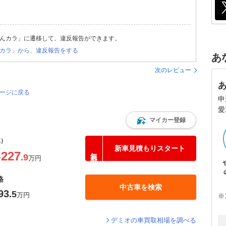
んカラ」に遷移して、違反報告ができます。
カラ」から、違反報告をする
あ
次のレビュー
ページに戻る
申
愛
マイカー登録
込）
新車見積もりスタート
227
.9
〜
万円
格
中古車を検索
93
.5
万円
※
デミオの車買取相場を調べる