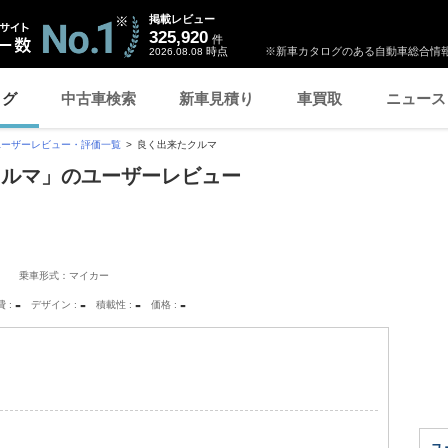
掲載レビュー
325,920
件
時点
※新車カタログのある自動車総合情報
2026.08.08
ログ
中古車検索
新車見積り
車買取
ニュース
ユーザーレビュー・評価一覧
良く出来たクルマ
クルマ」のユーザーレビュー
乗車形式：マイカー
-
-
-
-
費
デザイン
積載性
価格