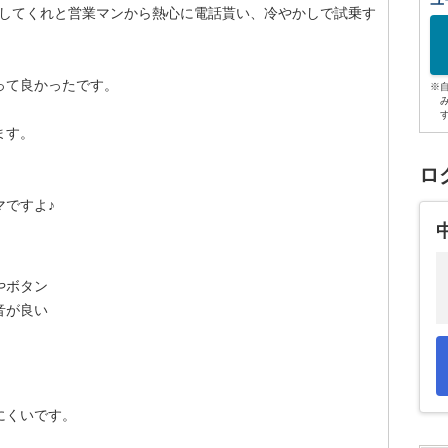
ユ
乗してくれと営業マンから熱心に電話貰い、冷やかしで試乗す
って良かったです。
※
ます。
ロ
マですよ♪
やボタン
音が良い
にくいです。