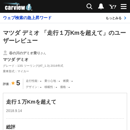
carview!
検索
通知
ウェブ検索の急上昇ワード
もっとみる
マツダ デミオ 「走行１万Kmを超えて」のユー
ザーレビュー
谷の川のデミオ乗り
さん
マツダ デミオ
グレード：13S ツーリング(AT_1.3) 2016年式
乗車形式：マイカー
-
-
-
5
走行性能
乗り心地
燃費
評価
-
-
-
デザイン
積載性
価格
走行１万Kmを超えて
2018.9.14
総評