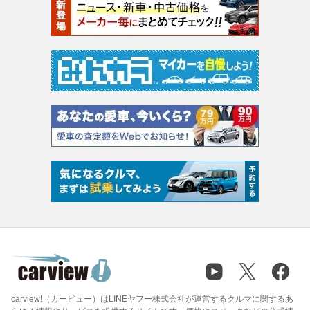
carview!（カービュー）はLINEヤフー株式会社が運営するクルマに関するあ