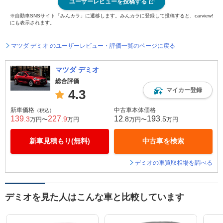
ユーザーレビューを投稿する
※自動車SNSサイト「みんカラ」に遷移します。みんカラに登録して投稿すると、carview!
にも表示されます。
マツダ デミオ のユーザーレビュー・評価一覧のページに戻る
マツダ デミオ
総合評価
マイカー登録
4.3
新車価格
中古車本体価格
（税込）
139
227
12
193
.3
.9
.8
.5
万円〜
万円
万円〜
万円
新車見積もり(無料)
中古車を検索
デミオの車買取相場を調べる
デミオを見た人はこんな車と比較しています