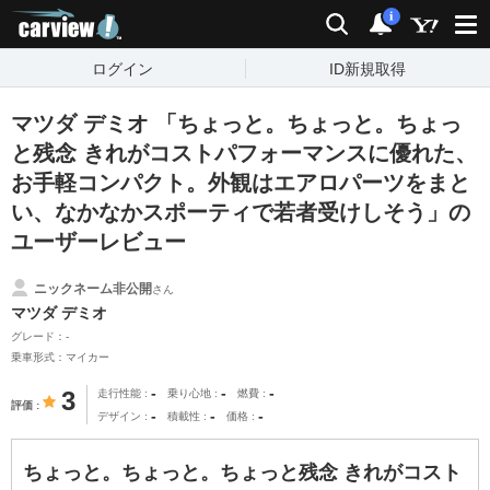
carview!
検索
通知
i
ログイン
ID新規取得
マツダ デミオ 「ちょっと。ちょっと。ちょっ
と残念 きれがコストパフォーマンスに優れた、
お手軽コンパクト。外観はエアロパーツをまと
い、なかなかスポーティで若者受けしそう」の
ユーザーレビュー
ニックネーム非公開
さん
マツダ デミオ
グレード：-
乗車形式：マイカー
-
-
-
3
走行性能
乗り心地
燃費
評価
-
-
-
デザイン
積載性
価格
ちょっと。ちょっと。ちょっと残念 きれがコスト