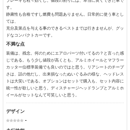
ブレーキも程々効くし。値段の割りには、本当に良くできた車で
す。
静粛性も合格ですし燃費も問題ありません。日常的に使う車とし
ては、
充分及第点を与える事のできるベストまでは行きませんが、グッ
ドなコンパクトカーです。
不満な点
装備は、残念。何のためにエアロパーツ付いてるの？と言った感
じである。もう少し値段が高くとも、アルミホイールとマフラー
カッター位標準装備でも良いのではと思う。リアシートのチープ
さは、話の他だし、出来損なったぬいぐるみの様な、ヘッドレス
トは大笑いである。オプションはセットで購入も、セット内容に
統一性が欲しいと思う。ディスチャージヘッドランプとアルミホ
イールがセットなんて可笑しいと思う。
デザイン
-