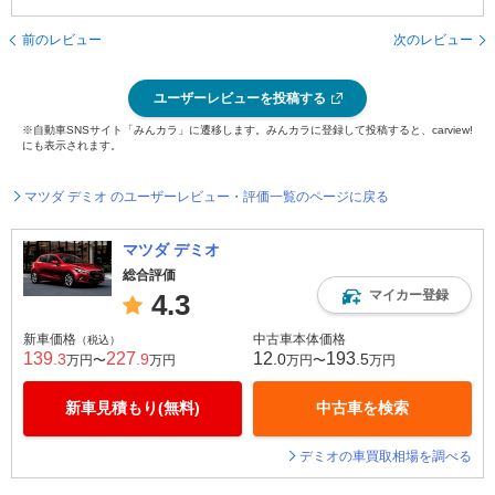
前のレビュー
次のレビュー
ユーザーレビューを投稿する
※自動車SNSサイト「みんカラ」に遷移します。みんカラに登録して投稿すると、carview!
にも表示されます。
マツダ デミオ のユーザーレビュー・評価一覧のページに戻る
マツダ デミオ
総合評価
マイカー登録
4.3
新車価格
中古車本体価格
（税込）
139
227
12
193
.3
.9
.0
.5
万円〜
万円
万円〜
万円
新車見積もり(無料)
中古車を検索
デミオの車買取相場を調べる