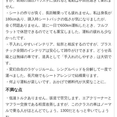
すが、前期の油圧パワステに慣れると電動は不自然過ぎて乗れま
せん。
・シートの作りが良く、長距離乗っても疲れません。私は身長が
180cmあり、購入時シートバックの低さが気になりましたが、
全く問題ありません。逆に一日で600km運転したとき、フルフ
ラットで休憩できるのでとても重宝しました。運転の疲れも少な
かったです。
・手入れしやすいインテリア。短所と相反するのですが、プラス
チック全開のインテリアは安心して雑巾がけできます。どうせ高
級とは無縁の車です。道具として「手入れのしやすさ」は大切で
す。
・変幻自在のラゲッジルーム。シングルベッドを分解して一度で
運べました。長尺物でもシートアレンジで結構乗ります。
・何より運転が楽しいです。おかげで燃料代が大変なことに。
不満な点
・低速トルクありません。坂道で苦労します。エアクリーナーと
マフラー交換である程度改善しますが、このクラスの車はノーマ
ルで乗る人がほとんどでしょう。1300だともっと辛いでしょう
ね。