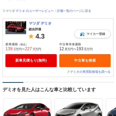
マツダ デミオ のユーザーレビュー・評価一覧のページに戻る
マツダ デミオ
総合評価
マイカー登録
4.3
新車価格
中古車本体価格
（税込）
139
227
12
193
.3
.9
.8
.5
万円〜
万円
万円〜
万円
新車見積もり(無料)
中古車を検索
デミオの車買取相場を調べる
デミオを見た人はこんな車と比較しています