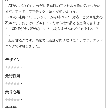
・ATがおバカです。未だに発進時のアクセル操作に気をつかい
ます。アクティブマチックも反応が鈍いような。
・OPの6連奏CDチェンジャーが今時CD-R非対応！この車最大の
不満です。おまけにビルトインだから社外品とも交換できませ
ん。CD-Rが全く読めないこともありませんが相性が激しいで
す。
・遮音甘過ぎです。高速では会話が聞き取りにくいです。デッド
ニングで対処しました。
デザイン
-
走行性能
-
乗り心地
-