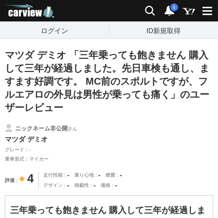
carview!
検索
通知
i
ログイン
ID新規取得
マツダ デミオ 「三年乗っても飽きません 購入
して三年が経過しました。先日車検も通し、ま
すます好調です。 MC前のスポルトですが、フ
ルエアロの外見は男性が乗っても痛く」のユー
ザーレビュー
ニックネーム非公開
さん
マツダ デミオ
グレード：-
乗車形式：マイカー
-
-
-
4
走行性能
乗り心地
燃費
評価
-
-
-
デザイン
積載性
価格
三年乗っても飽きません 購入して三年が経過しま